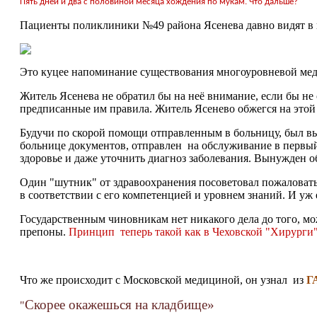
Пять дней и два с половиной месяца хождения по мукам. Что дальше?
Пациенты поликлиники №49 района Ясенева давно видят в в
Это куцее напоминание существования многоуровневой ме
Житель Ясенева не обратил бы на неё внимание, если бы не
предписанные им правила. Житель Ясенево обжегся на этой 
Будучи по скорой помощи отправленным в больницу, был вы
больнице документов, отправлен на обслуживание в первый 
здоровье и даже уточнить диагноз заболевания. Вынужден 
Один "шутник" от здравоохранения посоветовал пожаловатьс
в соответствии с его компетенцией и уровнем знаний. И уж е
Государственным чиновникам нет никакого дела до того, мо
препоны.
Принцип теперь такой как в Чеховской "Хирурги":
Что же происходит с Московской медициной, он узнал из
Г
Скорее окажешься на кладбище»
"