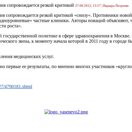
ния сопровождается резкой критикой
27.09.2012, 13:17 |
Варвара Петренко
я сопровождается резкой критикой «снизу». Противники новой 
одноуровневые» частные клиники. Авторы новаций объясняют, ч
ти роста».
й государственной политике в сфере здравоохранения в Москве
еского звена, к моменту начала которой в 2011 году в городе
авления медицинских услуг.
, но первые ее результаты, по мнению многих участников «кругл
/27/4790181.shtml