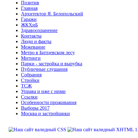
Позитив
Главная
Архитектор Я. Белопольский
Гаражи
ЖКХиБ
Здравоохранение
Контакты
Люди и факты
Межевание
Метро в Битцевском лесу
Митинги
Парки - застройка и вырубка
Публичные слушания
Собрания
Стройки
ТСЖ
Управа и иже с ними
Ссылки
Особенности проживания
Выборы 2017
Москва и застройщики