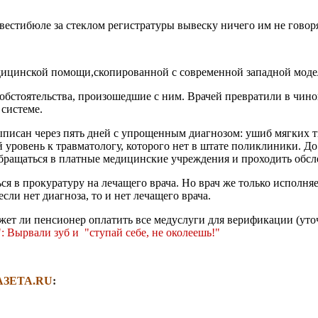
естибюле за стеклом регистратуры вывеску ничего им не говор
дицинской помощи,скопированной с современной западной моде
 обстоятельства, произошедшие с ним. Врачей превратили в чин
системе.
писан через пять дней с упрощенным диагнозом: ушиб мягких т
уровень к травматологу, которого нет в штате поликлиники. До 
обращаться в платные медицинские учреждения и проходить обсл
я в прокуратуру на лечащего врача. Но врач же только исполняе
сли нет диагноза, то и нет лечащего врача.
жет ли пенсионер оплатить все медуслуги для верификации (ут
 Вырвали зуб и "ступай себе, не околеешь!"
АЗЕТА.
RU
: