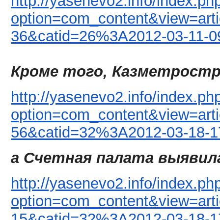
http://yasenevo2.info/index.ph
option=com_content&view=art
36&catid=26%3A2012-03-11-0
Кроме того, Казметростр
http://yasenevo2.info/index.ph
option=com_content&view=art
56&catid=32%3A2012-03-18-1
а Cчетная палата выявил
http://yasenevo2.info/index.ph
option=com_content&view=art
15&catid=32%3A2012-03-18-1