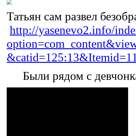
Татьян сам развел безобр
http://yasenevo2.info/ind
option=com_content&view
&catid=125:13&Itemid=1
Были рядом с девчон