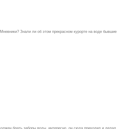
Мневники? Знали ли об этом прекрасном курорте на воде бывшие
олжен брать заборы воды, интересно, он сюда приходил и делал