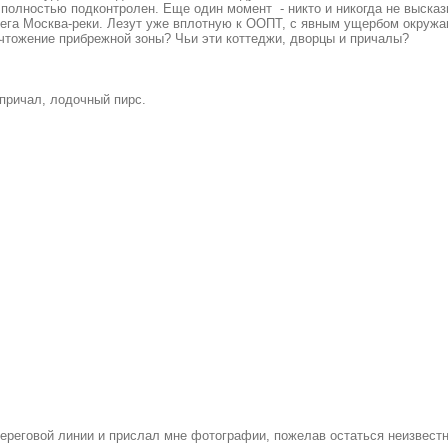
 полностью подконтролен. Еще один момент - никто и никогда не выска
рега Москва-реки. Лезут уже вплотную к ООПТ, с явным ущербом окруж
ичтожение прибрежной зоны? Чьи эти коттеджи, дворцы и причалы?
 причал, лодочный пирс.
ереговой линии и прислал мне фотографии, пожелав остаться неизвест