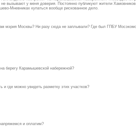
не вызывают у меня доверия. Постоянно публикуют жители Хамовников 
ошево-Мневниках купаться вообще рискованное дело.
ам мэрия Москвы? Ни разу сюда не заплывали? Где был ГПБУ Мосэкомони
и на берегу Карамышевской набережной?
ть и где можно увидеть разметку этих участков?
днапряжемся и оплатим?