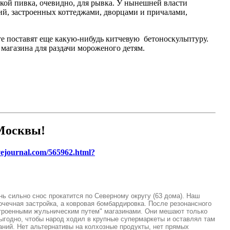
чкой пивка, очевидно, для рывка. У нынешней власти
ий, застроенных коттеджами, дворцами и причалами,
те поставят еще какую-нибудь китчевую бетоноскульптуру.
 магазина для раздачи мороженого детям.
 Москвы!
ivejournal.com/565962.html?
нь сильно снос прокатится по Северному округу (63 дома). Наш
очечная застройка, а ковровая бомбардировка. После резонансного
остроенными жульническим путем" магазинами. Они мешают только
ыгодно, чтобы народ ходил в крупные супермаркеты и оставлял там
аний. Нет альтернативы на колхозные продукты, нет прямых