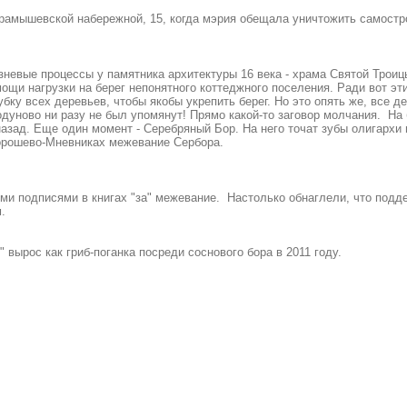
Карамышевской набережной, 15, когда мэрия обещала уничтожить самостр
невые процессы у памятника архитектуры 16 века - храма Святой Трои
ощи нагрузки на берег непонятного коттеджного поселения. Ради вот эт
ку всех деревьев, чтобы якобы укрепить берег. Но это опять же, все д
Годуново ни разу не был упомянут! Прямо какой-то заговор молчания. Н
назад. Еще один момент - Серебряный Бор. На него точат зубы олигархи
Хорошево-Мневниках межевание Сербора.
ми подписями в книгах "за" межевание. Настолько обнаглели, что подд
.
вырос как гриб-поганка посреди соснового бора в 2011 году.