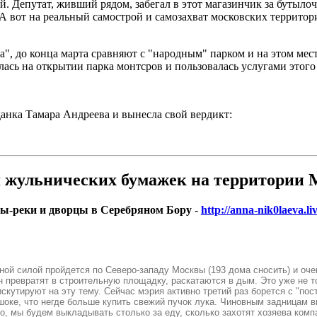
й. Депутат, живший рядом, забегал в этот магазинчик за бутыло
 вот на реальный самострой и самозахват московских территор
, до конца марта сравняют с "народным" парком и на этом мес
лась на открытии парка монтсров и пользовалась услугами этого
анка Тамара Андреева и вынесла свой вердикт:
я жульнических бумажек на территории
вы-реки и дворцы в Серебряном Бору
-
http://anna-nik0laeva.l
ной силой пройдется по Северо-западу Москвы (193 дома сносить) и оче
 превратят в строительную площадку, раскатаются в дым. Это уже не т
скутируют на эту тему. Сейчас мэрия активно третий раз борется с "п
шоке, что негде больше купить свежий пучок лука. Чиновным задницам в
до, мы будем выкладывать столько за еду, сколько захотят хозяева комп