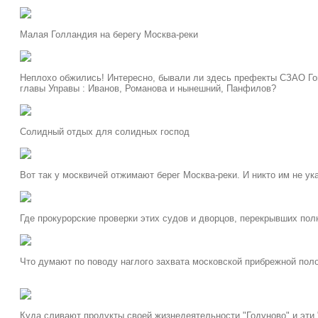
Малая Голландия на берегу Москва-реки
Неплохо обжились! Интересно, бывали ли здесь префекты СЗАО Го
главы Управы : Иванов, Романова и нынешний, Панфилов?
Солидный отдых для солидных господ
Вот так у москвичей отжимают берег Москва-реки. И никто им не ук
Где прокурорские проверки этих судов и дворцов, перекрывших по
Что думают по поводу наглого захвата московской прибрежной пол
Куда сливают продукты своей жизнедеятельности "Годуново" и эти