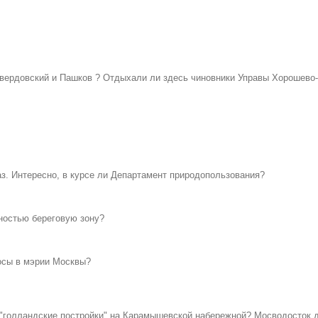
вердовский и Пашков ? Отдыхали ли здесь чиновники Управы Хорошево-
аз. Интересно, в курсе ли Департамент природопользования?
лностью береговую зону?
осы в мэрии Москвы?
 "голландские постройки" на Карамышевской набережной? Мосводосток д