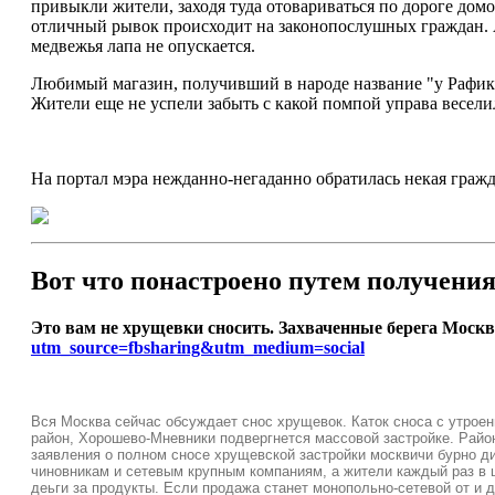
привыкли жители, заходя туда отовариваться по дороге домо
отличный рывок происходит на законопослушных граждан. А
медвежья лапа не опускается.
Любимый магазин, получивший в народе название "у Рафика"
Жители еще не успели забыть с какой помпой управа весели
На портал мэра нежданно-негаданно обратилась некая гражд
Вот что понастроено путем получени
Это вам не хрущевки сносить. Захваченные берега Моск
utm_source=fbsharing&utm_medium=social
Вся Москва сейчас обсуждает снос хрущевок. Каток сноса с утроен
район, Хорошево-Мневники подвергнется массовой застройке. Район
заявления о полном сносе хрущевской застройки москвичи бурно ди
чиновникам и сетевым крупным компаниям, а жители каждый раз в 
деьги за продукты. Если продажа станет монопольно-сетевой от и 