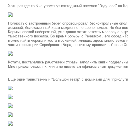
Хоть раз где-то был упомянут коттеджный поселок "Годуново" на 
Полностью застроенный берег спровоцировал бесконтрольные ополз
домовой, белокаменный храм медленно но верно ползет. Не без пом
Кармышевской набережной, уже давно хотят затеять массовую выруб
таинственного поселка. Во время борьбы с Речником , его сосед - 
можно найти черепа и кости москвичей, живших здесь много веков 
части территории Серебряного Бора, по-тихому провели в Управе 
Кстати, постарались работнички Управы заполнить книги поддельны
Мне пришел отказ, т.к. книги не являются официальным документом
Еще один таинственный "Большой театр" с домиками для "прислуги" 