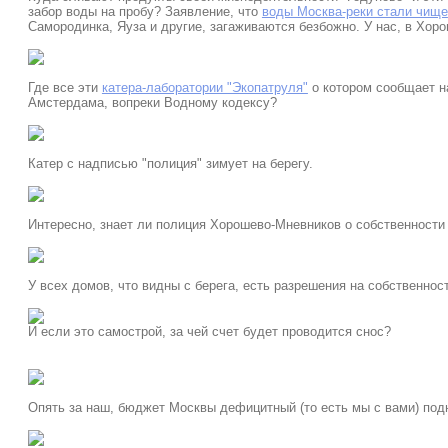
забор воды на пробу? Заявление, что
воды Москва-реки стали чище
Самородинка, Яуза и другие, загаживаются безбожно. У нас, в Хор
Где все эти
катера-лаборатории "Экопатруля"
о котором сообщает н
Амстердама, вопреки Водному кодексу?
Катер с надписью "полиция" зимует на берегу.
Интересно, знает ли полиция Хорошево-Мневников о собственност
У всех домов, что видны с берега, есть разрешения на собственнос
И если это самострой, за чей счет будет проводится снос?
Опять за наш, бюджет Москвы дефицитный (то есть мы с вами) по