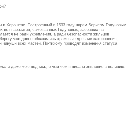
ой?
цы в Хорошеве. Построенный в 1533 году царем Борисом Годуновым
их вот паразитов, самозванных Годуновых, засевших на
елается не ради укрепления, а ради безопасности жильцов
а берегу уже давно обнажились храмовые древние захоронения,
 и чинуши всех мастей. По-тихому проводят изменения статуса
елали даже мою подпись, о чем чем я писала зявление в полицию.