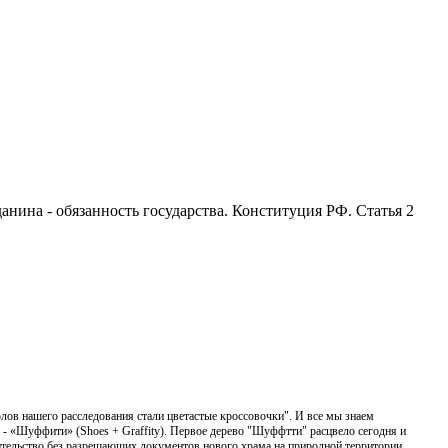
анина - обязанность государства. Конституция РФ. Статья 2
в нашего расследования стали цветастые кроссовочки". И все мы знаем
 - «Шуффити» (Shoes + Graffity). Первое дерево "Шуффтти" расцвело сегодня и
роительство без разрешающих документов нового храма на природной территории.