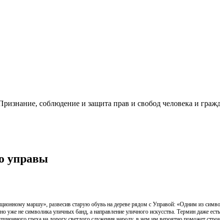
ризнание, соблюдение и защита прав и свобод человека и гражд
ло управы
ному маршу», развесив старую обувь на дереве рядом с Управой: «Одним из символо
о уже не символика уличных банд, а направление уличного искусства. Термин даже есть
ррупционного греха на дорогу светлого служения народу, в чем им вероятно поможет ст