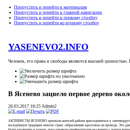
Пропустить и перейти к материалам
Пропустить и перейти к главной навигации
Пропустить и перейти к первому столбцу
Пропустить и перейти ко второму столбцу
YASENEVO2.INFO
Человек, его права и свободы являются высшей ценностью. П
В Ясенево зацвело первое дерево око
26.03.2017 18:25
Admin2
АКТИВИСТЫ ЯСЕНЕВО призвали жителей района присоединиться к «антикоррупцион
молодёжную традицию многих стран: забрасывание кроссовок на провода. Это давн
будет расцветать и дальше, пока управско-префектурские не свернут с дороги ко