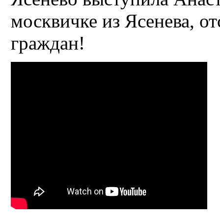
москвичке из Ясенева, о
граждан!