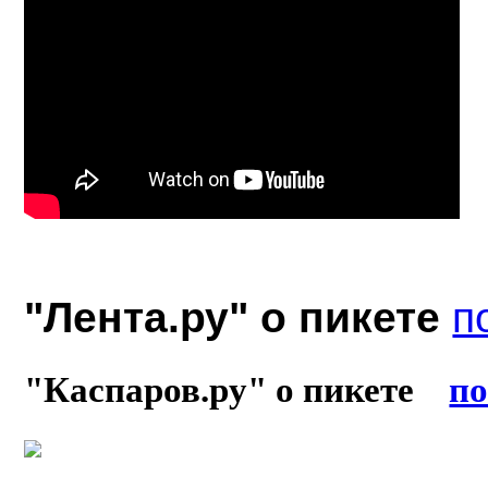
"Лента.ру" о пикете
п
"Каспаров.ру" о пикете
по