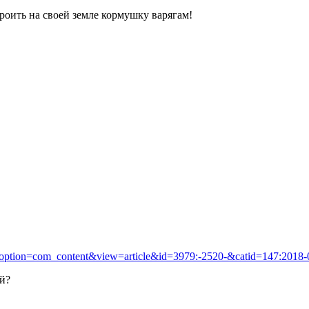
роить на своей земле кормушку варягам!
hp?option=com_content&view=article&id=3979:-2520-&catid=147:2018
ей?