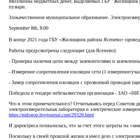
Миллионы бюджетных денег, выделяемых ГБУ "Жилищник рай
пузыри.
Злокачественное муниципальное образование. Электроизмер
September 8th, 8:00
В конце 2021 года ГБУ «Жилищник района Ясенево» проведе
Работы предусмотрены следующие (для Ясенево):
- Проверка наличия цепи между заземлителями и заземленным
- Измерение сопротивления изоляции сети (1 измерение/учас
- Замер сопротивления изоляции с прозвонкой проводов (щи
Победила в тендере небезызвестная организация - ЗАО «НИ
Что в этом примечательного? Отчитываясь перед Советом д
электроизмерительная лаборатория и электрические измере
https://nidogop.livejournal.com/29328.html
И директриса похвалилась, что за счет этого затраты на «зам
Поскольку в своей прошлой жизни я имел дело с электроизм