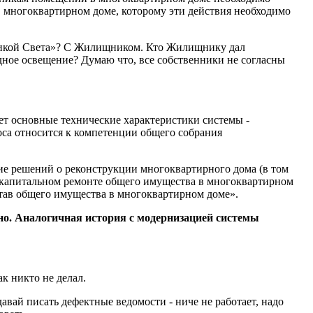
в многоквартирном доме, которому эти действия необходимо
тикой Света»? С Жилищником. Кто Жилищнику дал
одное освещение? Думаю что, все собственники не согласны
т основные технические характеристики системы -
оса относится к компетенции общего собрания
ие решений о реконструкции многоквартирного дома (в том
й, капитальном ремонте общего имущества в многоквартирном
став общего имущества в многоквартирном доме».
о. Аналогичная история с модернизацией системы
к никто не делал.
давай писать дефектные ведомости - ниче не работает, надо