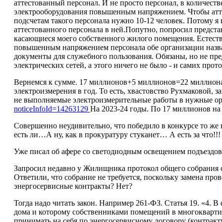
аттестованный персонал. И не просто персонал, в количеств
электрооборудования повышенным напряжением. Чтобы аттес
подсчетам такого персонала нужно 10-12 человек. Потому 
аттестованного персонала в ней.Попутно, попросил предст
касающиеся моего собственного жилого помещения. Естеств
повышенным напряжением персонала обе организации назвать
документы для служебного пользования. Обязаны, но не пре
электрических сетей, а этого ничего не было - и самих прото
Вернемся к сумме. 17 миллионов+5 миллионов=22 миллиона. Э
электроизмерения в год. То есть, хвастовство Рухмаковой, 
не выполняемые электроизмерительные работы в нужные орг
noticeInfoId=14263129
На 2023-24 годы. По 17 миллионов на
Совершенно неудивительно, что победило в конкурсе то же
есть ли…А ну, как в прокуратуру стуканет… А есть за что!!!
Уже писал об афере со светодиодным освещением подъездо
Запросил недавно у Жилищника протокол общего собрания 
Ответили, что собрание не требуется, поскольку замена про
энергосервисные контракты? Нет?
Тогда надо читать закон. Например 261-ФЗ. Статья 19. «4. 
дома и которому собственниками помещений в многоквартир
принимать на себя по энергосервисному договору (контрак