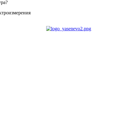
ура?
ектроизмерения