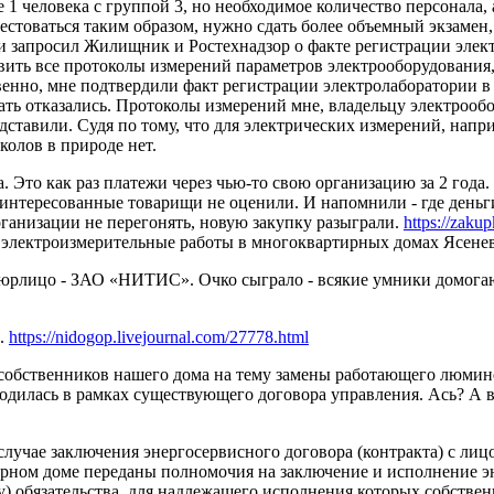
е 1 человека с группой 3, но необходимое количество персонала
товаться таким образом, нужно сдать более объемный экзамен, 
я и запросил Жилищник и Ростехнадзор о факте регистрации эле
авить все протоколы измерений параметров электрооборудования
енно, мне подтвердили факт регистрации электролаборатории в 
 отказались. Протоколы измерений мне, владельцу электрооборуд
дставили. Судя по тому, что для электрических измерений, нап
колов в природе нет.
то как раз платежи через чью-то свою организацию за 2 года. С
заинтересованные товарищи не оценили. И напомнили - где деньг
анизации не перегонять, новую закупку разыграли.
https://zaku
 электроизмерительные работы в многоквартирных домах Ясенево
 юрлицо - ЗАО «НИТИС». Очко сыграло - всякие умники домогают
в.
https://nidogop.livejournal.com/27778.html
собственников нашего дома на тему замены работающего люмине
водилась в рамках существующего договора управления. Ась? А в
В случае заключения энергосервисного договора (контракта) с ли
ном доме переданы полномочия на заключение и исполнение эне
ту) обязательства, для надлежащего исполнения которых собст