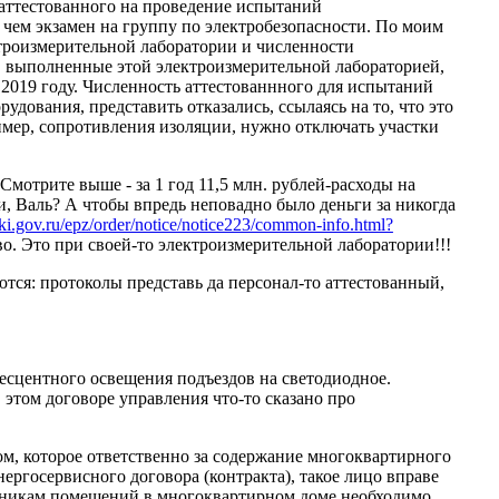
, аттестованного на проведение испытаний
чем экзамен на группу по электробезопасности. По моим
ктроизмерительной лаборатории и численности
, выполненные этой электроизмерительной лабораторией,
2019 году. Численность аттестованнного для испытаний
ования, представить отказались, ссылаясь на то, что это
ример, сопротивления изоляции, нужно отключать участки
мотрите выше - за 1 год 11,5 млн. рублей-расходы на
и, Валь? А чтобы впредь неповадно было деньги за никогда
pki.gov.ru/epz/order/notice/notice223/common-info.html?
. Это при своей-то электроизмерительной лаборатории!!!
ся: протоколы представь да персонал-то аттестованный,
сцентного освещения подъездов на светодиодное.
 этом договоре управления что-то сказано про
цом, которое ответственно за содержание многоквартирного
ргосервисного договора (контракта), такое лицо вправе
венникам помещений в многоквартирном доме необходимо