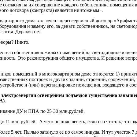
е согласия на их совершение каждого собственника помещения 
ного договора (контракта) является ничтожным».
оквартирного дома заключен энергосервисный договор «Арифме
борудования и замену его, за деньги собственников, на светоди
гласия. Дураков нет.
оворы? Никто.
ества собственников жилых помещений на светодиодное изменяе
енность. Это реконструкция общего имущества. И решение вопр
ников помещений в многоквартирном доме относятся: 1) принят
хозяйственных построек и других зданий, строений, сооружени
еустройстве и (или) перепланировке помещения, входящего в со
 электроэнергии освещением подъездов существенно завышен
А)
.
ивание ДУ и ППА по 25-30 млн.рублей.
11 млн.рублей. А чего не подешеветь, если его что так, что эда
лее 5 лет. Пылью затянуло ее по самое никуда. И тут участок 7 