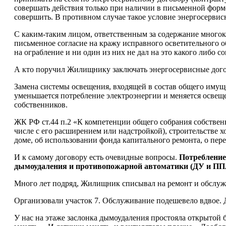
совершать действия только при наличии в письменной форм
совершить. В противном случае такое условие энергосервис
С каким-таким лицом, ответственным за содержание мног
письменное согласие на кражу исправного осветительного о
на ограбление и ни один из них не дал на это какого либо со
А кто поручил Жилищнику заключать энергосервисные дог
Замена системы освещения, входящей в состав общего имущ
уменьшается потребление электроэнергии и меняется освещ
собственников.
ЖК РФ ст.44 п.2 «К компетенции общего собрания собствен
числе с его расширением или надстройкой), строительстве 
доме, об использовании фонда капитального ремонта, о пер
И к самому договору есть очевидные вопросы.
Потребление
дымоудаления и противопожарной автоматики (ДУ и ПП
Много лет подряд, Жилищник списывал на ремонт и обслуж
Организовали участок 7. Обслуживание подешевело вдвое. До 
У нас на этаже заслонка дымоудаления простояла открытой бо