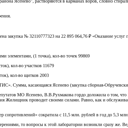
она Ясенево", растворяются в карманах воров, словно стираль
ения.
на закупка № 32110777323 на 22 895 064,76 ₽ «Оказание услуг 
и элементами, (1 точка), кол-во точек 99869
ток), кол-во участков 11679
ток), кол-во щитков 2003
ТИС». Сумма, касающаяся Ясенево (закупка сборная-Обручевский
епутатов МО Ясенево, В.В.Рухмакова гордо доложила о том, чт
ния Жилищник проводит своими силами. Равно, как и обслужива
ер сопротивлений» сократила с 11,5 млн. рублей в год до 5,3 млн.
ерениями, то вопросы к этой лаборатории возникли сразу же. В