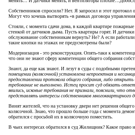
менять… И датчики менять, и вентиляторы плохие…Дообсл
Собственников спросили? Нет. Я запросил и этот протокол 
Могут что хочешь вытворять «в рамках договора управления
Стояли, с момента сдачи дома, в каждой квартире пожарные 
стенкой от датчиков дыма. Пусть квартиры горят. И датчик
обслуживание собственникам вернуть? Не? А если работали, 
такие кнопки на этажах не предусмотрены были?
Модернизация - это реконструкция. Опять-таки к компетенц
что они не знают сферу компетенции общего собрания собс
Знают, да еще как знают. И лезут в суды с подобными прет
помещении (колясочной) установлена непроектная и несанк
предоставлении протокола общего собрания, либо открыть
требование не выполнено. Истец просит суд обязать ответ
явились, исковые требования не признали, пояснили, что о
представлять интересы собственников многоквартирного д
Винят жителей, что на установку двери нет решения общего
колясочной. Знаю, что прошло больше года с момента демон
обратился с просьбой их в колясочную поместить.
В чьих интересах обратился в суд Жилищник? Какое право и