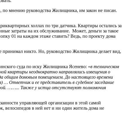
вать.
о, по мнению руководства Жилищника, им закон не писан.
приквартирных холлах по три датчика. Квартиры остались за
нные затраты на их обслуживание. Может, деньги за такое
опку 01 на каждом этаже ставить? Ведь, по проекту дома
не принимал никто. Но, руководство Жилищника делает вид,
кинского суда по иску Жилищника Ясенево: «
в техническом
ной квартиры неоднократно направлялись извещения о
зда общим домовым помещением. До настоящего времени
) … Ответчик и ее представитель в судебное заседание
очной. ……... Также у истца отсутствуют полномочия
бязанности управляющей организации в этой самой
к, велосипедов в ней нет и ни один житель дома не