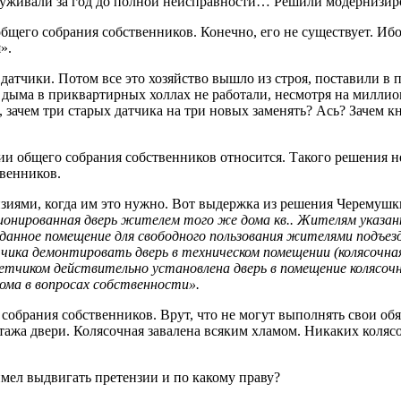
уживали за год до полной неисправности… Решили модернизиро
общего собрания собственников. Конечно, его не существует. Иб
».
датчики. Потом все это хозяйство вышло из строя, поставили в 
и дыма в приквартирных холлах не работали, несмотря на миллио
зачем три старых датчика на три новых заменять? Ась? Зачем кн
ии общего собрания собственников относится. Такого решения 
твенников.
ензиями, когда им это нужно. Вот выдержка из решения Черемуш
ционированная дверь жителем того же дома кв.. Жителям указан
 данное помещение для свободного пользования жителями подъе
чика демонтировать дверь в техническом помещении (колясочная
тветчиком действительно установлена дверь в помещение коляс
ома в вопросах собственности».
 собрания собственников. Врут, что не могут выполнять свои о
тажа двери. Колясочная завалена всяким хламом. Никаких колясо
мел выдвигать претензии и по какому праву?