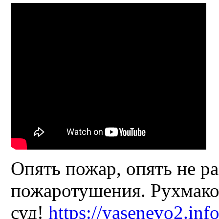
Опять пожар, опять не ра
пожаротушения. Рухмако
суд!
https://yasenevo2.inf