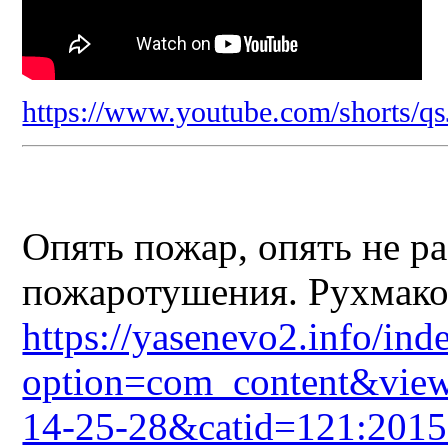
https://www.youtube.com/shorts/q
Опять пожар, опять не ра
пожаротушения. Рухмаков
https://yasenevo2.info/ind
option=com_content&view
14-25-28&catid=121:2015