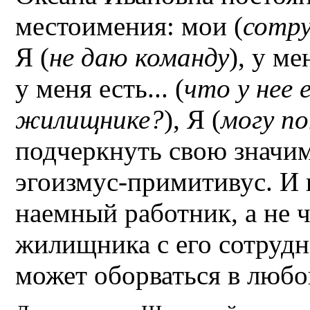
местоимения: мои (
сотр
Я (
не даю команду
), у ме
у меня есть... (
что у нее 
жилищнике?
), Я (
могу п
подчеркнуть свою значим
эгоизмус-примитивус. И 
наемный работник, а не 
жилищника с его сотрудн
может оборваться в любо