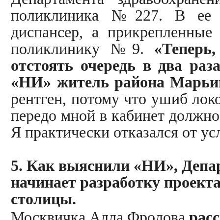
поликлиника №227. В ее з
диспансер, а прикрепленные
поликлинику №9.
«Теперь
отстоять очередь в два раз
«НИ» житель района Марьи
рентген, потому что ушиб локо
передо мной в кабинет должно 
Я практически отказался от ус
5. Как выяснили «НИ», Деп
начинает разработку проект
столицы.
Москвичка Алла Фролова
рас