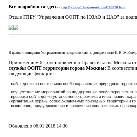
Все подробности здесь -
http://princip1.livejournal.com/188676.html
Отзыв ГПБУ "Управления ООПТ по ЮЗАО и ЦАО" за подписью
В целях ликвидации безграмотности представителя по доверенности Е. В. Жибоедов
Приложением 6 к постановлению Правительства Москвы от 
службы ООПТ территории города Москвы:
В соответстви
следующие функции:
- наблюдение за состоянием особо охраняемых природных территор
- осуществление мероприятий по поддержанию особо охраняемых п
- проверка соблюдения установленного режима и иных правил охра
- организация охраны особо охраняемых природных территорий и их
- выявление, предупреждение и пресечение экологических правонар
Обновлено 06.01.2018 14:30