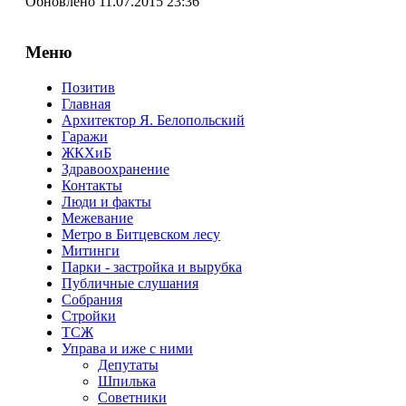
Обновлено 11.07.2015 23:36
Меню
Позитив
Главная
Архитектор Я. Белопольский
Гаражи
ЖКХиБ
Здравоохранение
Контакты
Люди и факты
Межевание
Метро в Битцевском лесу
Митинги
Парки - застройка и вырубка
Публичные слушания
Собрания
Стройки
ТСЖ
Управа и иже с ними
Депутаты
Шпилька
Советники