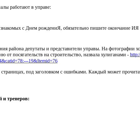
алы работают в управе:
 знакомых с Днем рождениЯ, обязательно пишите окончание ИЯ -
ния района депутаты и представители управы. На фотографии х
 от посягательств на строительство, назвала хулиганами -
http
4&catid=78:---19&Itemid=76
х страницах, под заголовком с ошибками. Каждый может прочита
 и тренеров: