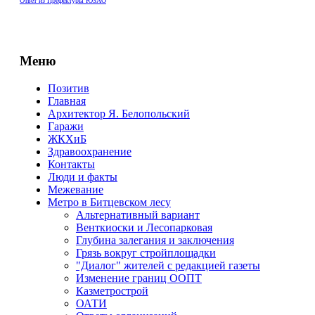
Ответ из Префектуры ЮЗАО
Меню
Позитив
Главная
Архитектор Я. Белопольский
Гаражи
ЖКХиБ
Здравоохранение
Контакты
Люди и факты
Межевание
Метро в Битцевском лесу
Альтернативный вариант
Венткиоски и Лесопарковая
Глубина залегания и заключения
Грязь вокруг стройплощадки
"Диалог" жителей с редакцией газеты
Изменение границ ООПТ
Казметрострой
ОАТИ