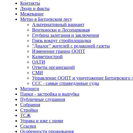
Контакты
Люди и факты
Межевание
Метро в Битцевском лесу
Альтернативный вариант
Венткиоски и Лесопарковая
Глубина залегания и заключения
Грязь вокруг стройплощадки
"Диалог" жителей с редакцией газеты
Изменение границ ООПТ
Казметрострой
ОАТИ
Ответы организаций
СМИ
Управление ООПТ и уничтожение Битцевского 
ССС - самые справедливые суды
Митинги
Парки - застройка и вырубка
Публичные слушания
Собрания
Стройки
ТСЖ
Управа и иже с ними
Ссылки
Особенности проживания