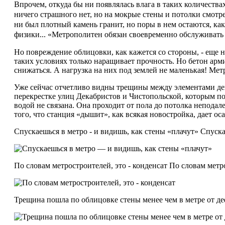
Впрочем, откуда бы ни появлялась влага в таких количествах
ничего страшного нет, но на мокрые стены и потолки смотр
ни был плотный камень гранит, но поры в нем остаются, как 
физики... «Метрополитен обязан своевременно обслуживать 
Но повреждение облицовки, как кажется со стороны, - еще н
таких условиях только наращивает прочность. Но бетон арми
снижаться. А нагрузка на них под землей не маленькая! Метро
Уже сейчас отчетливо видны трещины между элементами деко
перекрестке улиц Декабристов и Чистопольской, которым по
водой не связана. Она проходит от пола до потолка непода
того, что станция «дышит», как всякая новостройка, дает осад
Спускаешься в метро - и видишь, как стены «плачут» Спуск
По словам метростроителей, это - конденсат По словам метро
Трещина пошла по облицовке стены менее чем в метре от 