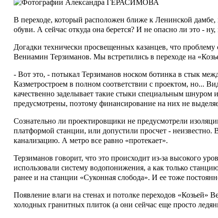
В переходе, который расположен ближе к Ленинской дамбе, и
обуви. А сейчас откуда она берется? И не опасно ли это - н
Догадки технически просвещенных казанцев, что проблему 
Вениамин Терзиманов. Мы встретились в переходе на «Козьей
- Вот это, - потыкал Терзиманов носком ботинка в стык ме
Казметростроем в полном соответствии с проектом, но... Ви
качественно заделывает такие стыки специальным шнуром и
предусмотрены, поэтому финансирование на них не выделяетс
Сознательно ли проектировщики не предусмотрели изоляци
платформой станции, или допустили просчет - неизвестно. 
канализацию. А метро все равно «протекает».
Терзиманов говорит, что это происходит из-за высокого уро
использовали систему водопонижения, а как только станцию
ранее и на станции «Суконная слобода». И ее тоже постоян
Появление влаги на стенах и потолке переходов «Козьей» В
холодных гранитных плиток (а они сейчас еще просто ледян