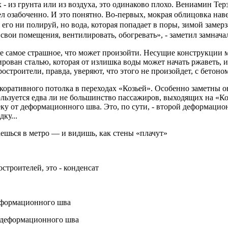
 - из грунта или из воздуха, это одинаково плохо. Вениамин Тер
ел озабоченно. И это понятно. Во-первых, мокрая облицовка нав
его ни полируй, но вода, которая попадает в поры, зимой замерз
свои помещения, вентилировать, обогревать», - заметил замнача
е самое страшное, что может произойти. Несущие конструкции ме
рован сталью, которая от излишка воды может начать ржаветь, 
строители, правда, уверяют, что этого не произойдет, с бетоном 
ративного потолка в переходах «Козьей». Особенно заметны они
льзуется едва ли не большинство пассажиров, выходящих на «Коз
леку от деформационного шва. Это, по сути, - второй деформаци
ку...
аешься в метро — и видишь, как стены «плачут»
строителей, это - конденсат
деформационного шва