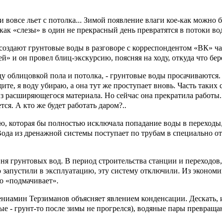
 вовсе льет с потолка... Зимой появление влаги кое-как можно 
у, как «слезы» в один не прекрасный день превратятся в потоки в
создают грунтовые воды в разговоре с корреспондентом «ВК» 
» и он провел блиц-экскурсию, поясняя на ходу, откуда что бер
жду облицовкой пола и потолка, - грунтовые воды просачиваются
дите, я воду убираю, а она тут же проступает вновь. Часть таки
з расширяющегося материала. Но сейчас она прекратила работы.
я. А кто же будет работать даром?..
ю, которая бы полностью исключала попадание воды в переходы
Вода из дренажной системы поступает по трубам в специально о
вня грунтовых вод. В период строительства станции и переходов
 запустили в эксплуатацию, эту систему отключили. Из экономи
но «подмачивает».
ениамин Терзиманов объясняет явлением конденсации. Дескать, и
ые - грунт-то после зимы не прогрелся), водяные пары превраща