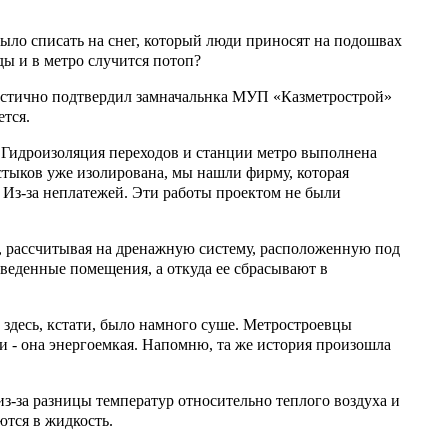
было списать на снег, который люди приносят на подошвах
оды и в метро случится потоп?
частично подтвердил замначальнка МУП «Казметрострой»
ется.
. Гидроизоляция переходов и станции метро выполнена
х стыков уже изолирована, мы нашли фирму, которая
 Из-за неплатежей. Эти работы проектом не были
, рассчитывая на дренажную систему, расположенную под
тведенные помещения, а откуда ее сбрасывают в
, здесь, кстати, было намного суше. Метростроевцы
и - она энергоемкая. Напомню, та же история произошла
з-за разницы температур относительно теплого воздуха и
ются в жидкость.