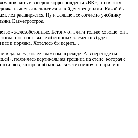
зиманов, хоть и заверил корреспондента «ВК», что в этом
ерняка начнет отваливаться и пойдет трещинами. Какой бы
ает, лед расширяется. Ну и дальше все согласно учебнику
льнка Казметростроя.
тро - железобетонные. Бетону от влаги только хорошо, он в
и тогда прочность железобетонных элементов будет
все в порядке. Хотелось бы верить...
 в дальнем, более влажном переходе. А в переходе на
ьей», появилась вертикальная трещина на стене, которая с
онный шов, который образовался «стихийно», по причине