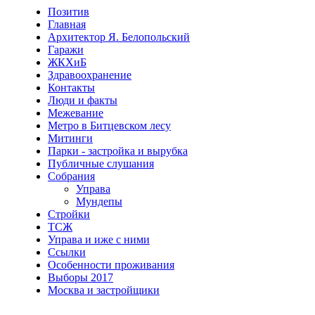
Позитив
Главная
Архитектор Я. Белопольский
Гаражи
ЖКХиБ
Здравоохранение
Контакты
Люди и факты
Межевание
Метро в Битцевском лесу
Митинги
Парки - застройка и вырубка
Публичные слушания
Собрания
Управа
Мундепы
Стройки
ТСЖ
Управа и иже с ними
Ссылки
Особенности проживания
Выборы 2017
Москва и застройщики