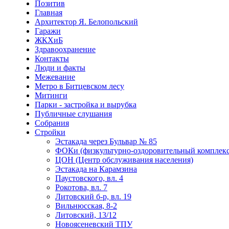
Позитив
Главная
Архитектор Я. Белопольский
Гаражи
ЖКХиБ
Здравоохранение
Контакты
Люди и факты
Межевание
Метро в Битцевском лесу
Митинги
Парки - застройка и вырубка
Публичные слушания
Собрания
Стройки
Эстакада через Бульвар № 85
ФОКи (физкультурно-оздоровительный комплекс
ЦОН (Центр обслуживания населения)
Эстакада на Карамзина
Паустовского, вл. 4
Рокотова, вл. 7
Литовский б-р, вл. 19
Вильнюсская, 8-2
Литовский, 13/12
Новоясеневский ТПУ