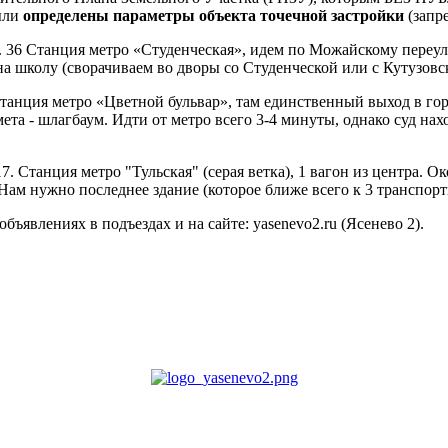
ыли
определены параметры объекта точечной застройки
(запр
. 36 Станция метро «Студенческая», идем по Можайскому переул
на школу (сворачиваем во дворы со Студенческой или с Кутузовск
Станция метро «Цветной бульвар», там единственный выход в го
та - шлагбаум. Идти от метро всего 3-4 минуты, однако суд нахо
17. Станция метро "Тульская" (серая ветка), 1 вагон из центра. 
 Нам нужно последнее здание (которое ближе всего к 3 транспор
бъявлениях в подъездах и на сайте: yasenevo2.ru (Ясенево 2).