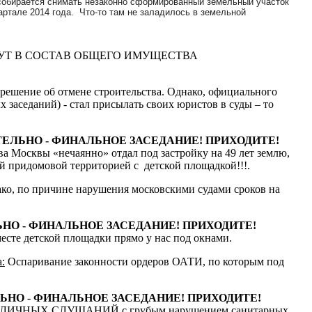
е собирается снимать незаконно сформированный земельный участок
артале 2014 года. Что-то там не заладилось в земельной
УТ В СОСТАВ ОБЩЕГО ИМУЩЕСТВА
 решение об отмене строительства. Однако, официального
 заседаний) - стал присылать своих юристов в суды – то
ПОЛОЖИТЕЛЬНО - ФИНАЛЬНОЕ ЗАСЕДАНИЕ! ПРИХОДИТЕ!
а Москвы «нечаянно» отдал под застройку на 49 лет землю,
й придомовой территорией с детской площадкой!!!.
ако, по причине нарушения московскими судами сроков на
ЖИТЕЛЬНО - ФИНАЛЬНОЕ ЗАСЕДАНИЕ! ПРИХОДИТЕ!
есте детской площадки прямо у нас под окнами.
:
Оспаривание законности ордеров ОАТИ, по которым под
ЛОЖИТЕЛЬНО - ФИНАЛЬНОЕ ЗАСЕДАНИЕ! ПРИХОДИТЕ!
З ПУБЛИЧНЫХ СЛУШАНИЙ с грубым нарушением санитарных