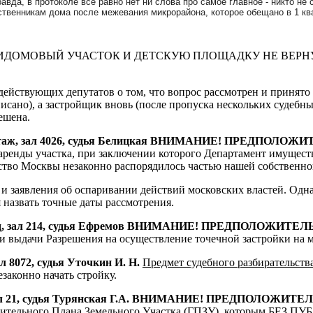
вда, в протоколе все равно нет ни слова про самое главное - никто н
ственникам дома после межевания микрорайона, которое обещано в 1 кв
РИДОМОВЫЙ УЧАСТОК И ДЕТСКУЮ ПЛОЩАДКУ НЕ ВЕРН
действующих депутатов о том, что вопрос рассмотрен и принято
сано), а застройщик вновь (после пропуска нескольких судебных
решена.
квы 4 этаж, зал 4026, судья Белицкая ВНИМАНИЕ! ПРЕД
ренды участка, при заключении которого Департамент имуществ
ьство Москвы незаконно распорядилось частью нашей собственно
 и заявления об оспаривании действий московских властей. Одн
 назвать точные даты рассмотрения.
ный суд, зал 214, судья Ефремов ВНИМАНИЕ! ПРЕДПОЛО
 выдачи Разрешения на осуществление точечной застройки на м
л 8072, судья Уточкин И. Н.
Предмет судебного разбирательства
аконно начать стройку.
 этаж, зал 21, судья Турянская Г.А. ВНИМАНИЕ! ПРЕДПО
оительного Плана Земельного Участка (ГПЗУ), которым БЕ