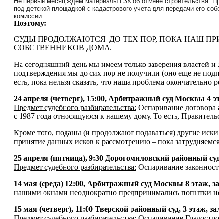
Не первый месяц ждем материалы ГЗК об отмене строительства. Пра
под детской площадкой с кадастрового учета для передачи его соб
комиссии...
Поэтому:
СУДЫ ПРОДОЛЖАЮТСЯ ДО ТЕХ ПОР, ПОКА НАШ П
СОБСТВЕННИКОВ ДОМА.
На сегодняшний день мы имеем только заверения властей и 
подтверждения мы до сих пор не получили (оно еще не подпи
есть, пока нельзя сказать, что наша проблема окончательно 
24 апреля (четверг), 15:00, Арбитражный суд Мос
Предмет судебного разбирательства:
Оспаривание договора а
с 1987 года относящуюся к нашему дому. То есть, Правител
Кроме того, поданы (и продолжают подаваться) другие иски
принятие данных исков к рассмотрению – пока затрудняемся
25 апреля (пятница), 9:30 Дорогомиловский район
Предмет судебного разбирательства:
Оспаривание законности
14 мая (среда) 12:00, Арбитражный суд Москвы 8 этаж, за
нашими окнами неоднократно предпринимались попытки нез
15 мая (четверг), 11:00 Тверской районный суд, 3
Предмет судебного разбирательства:
Оспаривание Градостр