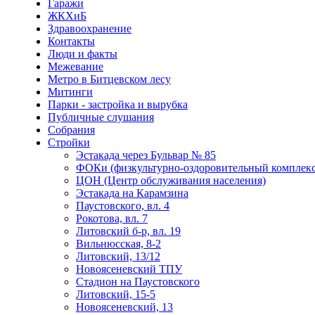
Гаражи
ЖКХиБ
Здравоохранение
Контакты
Люди и факты
Межевание
Метро в Битцевском лесу
Митинги
Парки - застройка и вырубка
Публичные слушания
Собрания
Стройки
Эстакада через Бульвар № 85
ФОКи (физкультурно-оздоровительный комплекс
ЦОН (Центр обслуживания населения)
Эстакада на Карамзина
Паустовского, вл. 4
Рокотова, вл. 7
Литовский б-р, вл. 19
Вильнюсская, 8-2
Литовский, 13/12
Новоясеневский ТПУ
Стадион на Паустовского
Литовский, 15-5
Новоясеневский, 13