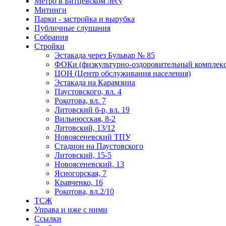
Метро в Битцевском лесу
Митинги
Парки - застройка и вырубка
Публичные слушания
Собрания
Стройки
Эстакада через Бульвар № 85
ФОКи (физкультурно-оздоровительный комплекс
ЦОН (Центр обслуживания населения)
Эстакада на Карамзина
Паустовского, вл. 4
Рокотова, вл. 7
Литовский б-р, вл. 19
Вильнюсская, 8-2
Литовский, 13/12
Новоясеневский ТПУ
Стадион на Паустовского
Литовский, 15-5
Новоясеневский, 13
Ясногорская, 7
Кравченко, 16
Рокотова, вл.2/10
ТСЖ
Управа и иже с ними
Ссылки