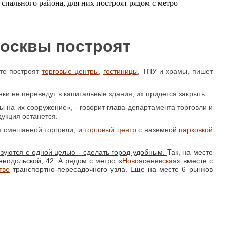
спального района, для них построят рядом с метро
Москвы построят
сте построят
торговые центры
,
гостиницы
, ТПУ и храмы, пишет
и не переведут в капитальные здания, их придется закрыть.
на их сооружение», - говорит глава департамента торговли и
дукция останется.
я смешанной торговли, и
торговый центр
с наземной
парковкой
зуются с одной целью - сделать город удобным.
Так, на месте
енодольской, 42.
А рядом с метро «
Новоясеневская
» вместе с
тво
транспортно-пересадочного узла. Еще на месте 6 рынков