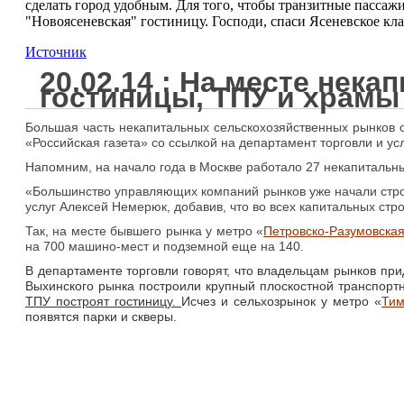
сделать город удобным. Для того, чтобы транзитные пассаж
"Новоясеневская" гостиницу. Господи, спаси Ясеневское кл
Источник
20.02.14 : На месте не
гостиницы, ТПУ и храмы
Большая часть некапитальных сельскохозяйственных рынков с
«Российская газета» со ссылкой на департамент торговли и ус
Напомним, на начало года в Москве работало 27 некапитальны
«Большинство управляющих компаний рынков уже начали строи
услуг Алексей Немерюк, добавив, что во всех капитальных стр
Так, на месте бывшего рынка у метро «
Петровско-Разумовска
на 700 машино-мест и подземной еще на 140.
В департаменте торговли говорят, что владельцам рынков пр
Выхинского рынка построили крупный плоскостной транспортн
ТПУ построят гостиницу.
Исчез и сельхозрынок у метро «
Тим
появятся парки и скверы.