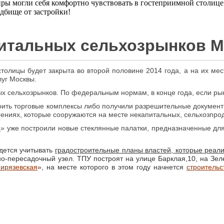
иры могли себя комфортно чувствовать в гостеприимной столице 
адбище от застройки!
капитальных сельхозрынков 
толицы будет закрыта во второй половине 2014 года, а на их ме
луг Москвы.
х сельхозрынков. По федеральным нормам, в конце года, если рынк
ть торговые комплексы либо получили разрешительные документы 
оениях, которые сооружаются на месте некапитальных, сельхозпро
я
» уже построили новые стеклянные палатки, предназначенные дл
идется учитывать
градостроительные планы властей, которые реали
о-пересадочный узел. ТПУ построят на улице Барклая,10, на Зел
ирязевская
», на месте которого в этом году начнется
строительс