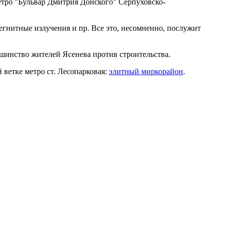
етро "Бульвар Дмитрия Донского" Серпуховско-
мегнитные излучения и пр. Все это, несомненно, послужит
шинство жителей Ясенева против строительства.
 ветке метро ст. Лесопарковая:
элитный миркорайон
.