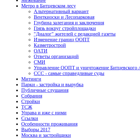
Межевание
Метро в Битцевском лесу
Альтернативный вариант
Венткиоски и Лесопарковая
Глубина залегания и заключения
Грязь вокруг стройплощадки
"Диалог" жителей с редакцией газеты
Изменение границ ООПТ
Казметрострой
ОАТИ
Ответы организаций
СМИ
Управление ООПТ и уничтожение Битцевского 
ССС - самые справедливые суды
Митинги
Парки - застройка и вырубка
Публичные слушания
Собрания
Стройки
ТСЖ
Управа и иже с ними
Ссылки
Особенности проживания
Выборы 2017
Москва и застройщики