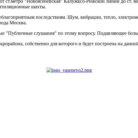
т ст.метро "Новоясеневская" Калужксо-Рижской линии до ст. м
ентиляционные шахты.
 неблагоприятным последствиям. Шум, вибрации, тепло, электро
рода Москва.
мые "Публичные слушания" по этому вопросу. Подавляющее боль
крорайона, собственно для которого и будет построена на данной