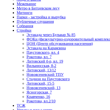
Межевание
Метро в Битцевском лесу
Митинги
Парки - застройка и вырубка
Публичные слушания
Собрания
Стройки
Эстакада через Бульвар № 85
ФОКи (физкультурно-оздоровительный комплекс
ЦОН (Центр обслуживания населения)
Эстакада на Карамзина
Паустовского, вл. 4
Рокотова, вл. 7
Литовский б-р, вл. 19
Вильнюсская, 8-2
Литовский, 13/12
Новоясеневский ТПУ
Стадион на Паустовского
Литовский, 15-5
Новоясеневский, 13
Ясногорская, 7
Кравченко, 16
Рокотова, вл.2/10
ТСЖ
Управа и иже с ними