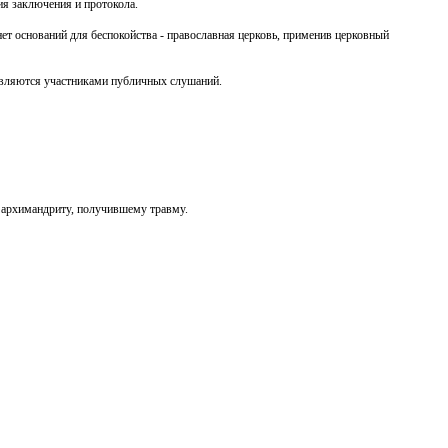
я заключения и протокола.
нет оснований для беспокойства - православная церковь, применив церковный
 являются участниками публичных слушаний.
 архимандриту, получившему травму.