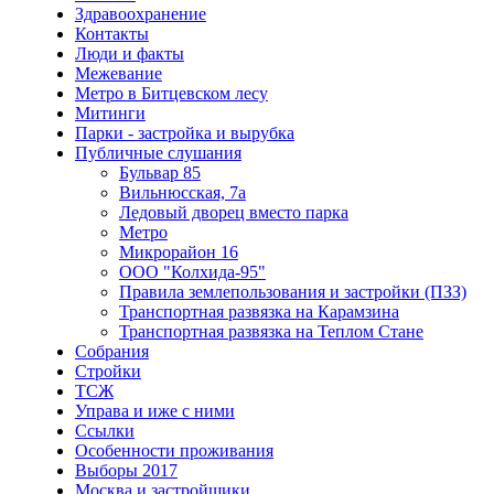
Здравоохранение
Контакты
Люди и факты
Межевание
Метро в Битцевском лесу
Митинги
Парки - застройка и вырубка
Публичные слушания
Бульвар 85
Вильнюсская, 7а
Ледовый дворец вместо парка
Метро
Микрорайон 16
ООО "Колхида-95"
Правила землепользования и застройки (ПЗЗ)
Транспортная развязка на Карамзина
Транспортная развязка на Теплом Стане
Собрания
Стройки
ТСЖ
Управа и иже с ними
Ссылки
Особенности проживания
Выборы 2017
Москва и застройщики