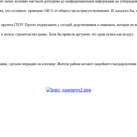
и по чьему велению они были допущены до конфиденциальной информации до утверждени
тва, что составило примерно 146 % от общего числа присутствовавших. И, казалось бы, 
у проекта ГПЗУ. Просят подписывать у соседей, родственников и знакомых, которые не
 в пользу строительства храма. Хотя бы привели аргумент, что храм нужен как воздух.
брания, сделали операцию на ключице. Жители района желают скорейшего выздоровления