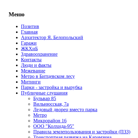
Меню
Позитив
Главная
Архитектор Я. Белопольский
Гаражи
ЖКХиБ
Здравоохранение
Контакты
Люди и факты
Межевание
Метро в Битцевском лесу
Митинги
Парки - застройка и вырубка
Публичные слушания
Бульвар 85
Вильнюсская, 7а
Ледовый дворец вместо парка
Метро
Микрорайон 16
ООО "Колхида-95"
Правила землепользования и застройки (ПЗЗ)
Транспортная развязка на Карамзина