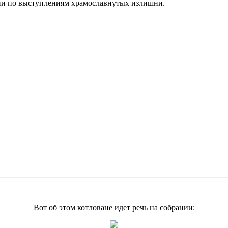
рии по выступлениям храмославнутых излишни.
Вот об этом котловане идет речь на собрании: