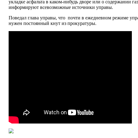
укладке асфальта в каком-нибудь дворе или о содержании га
информируют всевозможные источники управы.
Поведал глава управы, что почти в ежедневном режиме управ
нужен постоянный кнут из прокуратуры.