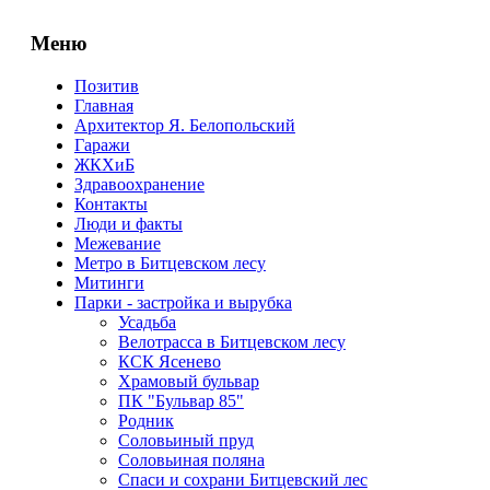
Меню
Позитив
Главная
Архитектор Я. Белопольский
Гаражи
ЖКХиБ
Здравоохранение
Контакты
Люди и факты
Межевание
Метро в Битцевском лесу
Митинги
Парки - застройка и вырубка
Усадьба
Велотрасса в Битцевском лесу
КСК Ясенево
Храмовый бульвар
ПК "Бульвар 85"
Родник
Соловьиный пруд
Соловьиная поляна
Спаси и сохрани Битцевский лес