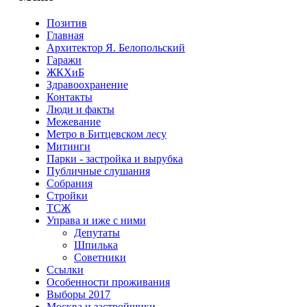
Позитив
Главная
Архитектор Я. Белопольский
Гаражи
ЖКХиБ
Здравоохранение
Контакты
Люди и факты
Межевание
Метро в Битцевском лесу
Митинги
Парки - застройка и вырубка
Публичные слушания
Собрания
Стройки
ТСЖ
Управа и иже с ними
Депутаты
Шпилька
Советники
Ссылки
Особенности проживания
Выборы 2017
Москва и застройщики