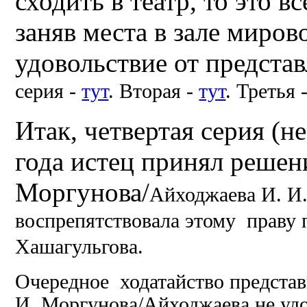
сходить в театр, то это в
заняв места в зале миров
удовольствие от предста
серия -
тут
. Вторая -
тут
. Третья 
Итак, четвертая серия (н
года истец принял решени
Моргунова/
Айходжаева
И. И.
воспрепятствовала этому праву
Хашагульгова.
Очередное ходатайство представ
И. Моргунова/
Айходжаева
не удо