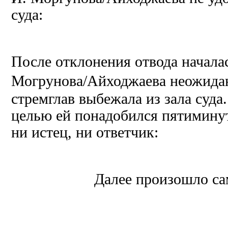
суда:
После отклонения отвода началас
Могрунова/
Айходжаева
неожидан
стремглав выбежала из зала суда
целью ей понадобился пятиминут
ни истец, ни ответчик:
Далее произошло са