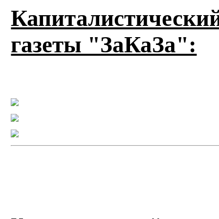
Капиталистически
газеты "ЗаКаЗа":