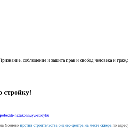
ризнание, соблюдение и защита прав и свобод человека и гражд
 стройку!
vo-pobedili-nezakonnuyu-stroyku
она Ясенево
против строительства бизнес-центра на месте сквера
по адресу