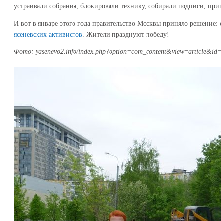
устраивали собрания, блокировали технику, собирали подписи, при
И вот в январе этого года правительство Москвы приняло решение:
ясеневских активистов
. Жители празднуют победу!
Фото: yasenevo2.info/index.php?option=com_content&view=article&i