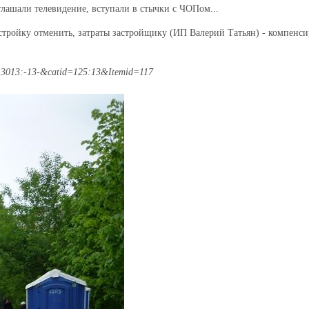
глашали телевидение, вступали в стычки с ЧОПом...
 стройку отменить, затраты застройщику (ИП Валерий Татьян) - компенси
d=3013:-13-&catid=125:13&Itemid=117