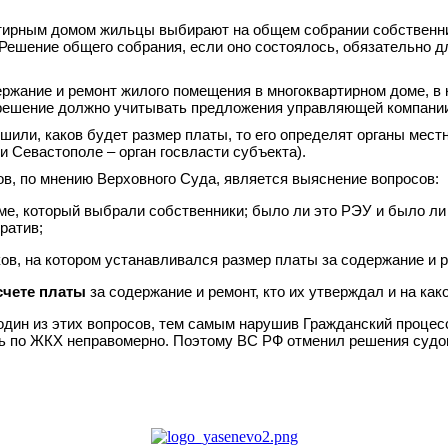
артирным домом жильцы выбирают на общем собрании собственн
Решение общего собрания, если оно состоялось, обязательно для
ержание и ремонт жилого помещения в многоквартирном доме, в
решение должно учитывать предложения управляющей компании.
шили, каков будет размер платы, то его определят органы местн
и Севастополе – орган госвласти субъекта).
в, по мнению Верховного Суда, является выяснение вопросов:
ме, который выбрали собственники; было ли это РЭУ и было ли 
ратив;
ов, на котором устанавливался размер платы за содержание и р
счете платы
за содержание и ремонт, кто их утверждал и на ка
 один из этих вопросов, тем самым нарушив Гражданский проце
ь по ЖКХ неправомерно. Поэтому ВС РФ отменил решения судов