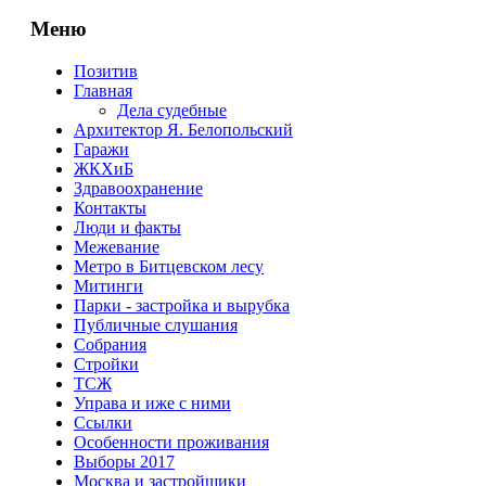
Меню
Позитив
Главная
Дела судебные
Архитектор Я. Белопольский
Гаражи
ЖКХиБ
Здравоохранение
Контакты
Люди и факты
Межевание
Метро в Битцевском лесу
Митинги
Парки - застройка и вырубка
Публичные слушания
Собрания
Стройки
ТСЖ
Управа и иже с ними
Ссылки
Особенности проживания
Выборы 2017
Москва и застройщики