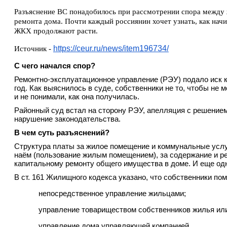
Разъяснение ВС понадобилось при рассмотрении спора между 
ремонта дома. Почти каждый россиянин хочет узнать, как начис
ЖКХ продолжают расти.
Источник -
https://ceur.ru/news/item196734/
С чего начался спор?
Ремонтно-эксплуатационное управление (РЭУ) подало иск к
год. Как выяснилось в суде, собственники не то, чтобы не
и не понимали, как она получилась.
Районный суд встал на сторону РЭУ, апелляция с решением
нарушение законодательства.
В чем суть разъяснений?
Структура платы за жилое помещение и коммунальные услуг
наём (пользование жилым помещением), за содержание и ре
капитальному ремонту общего имущества в доме. И еще од
В ст. 161 Жилищного кодекса указано, что собственники п
непосредственное управление жильцами;
управление товариществом собственников жилья ил
управление дома управляющей компанией.