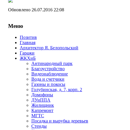
Обновлено 26.07.2016 22:08
Меню
Позитив
Главная
Архитектор Я. Белопольский
Гаражи
ЖКХиБ
Антинародный парк
Благоустройство
Видеонаблюдение
Вода и счетчики
Газоны и покосы
Голубинская, д. 7, корп. 2
Домофоны
ДУиППА
Жилищник
Капремонт
МГТС
Посадка и вырубка деревьев
Стенды