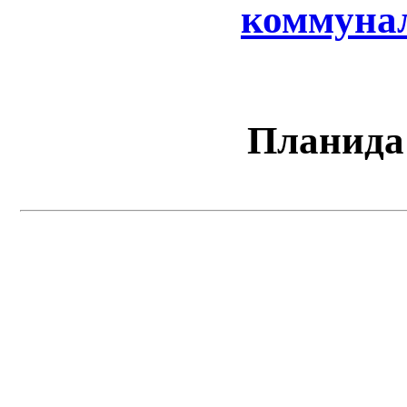
коммунал
Планида