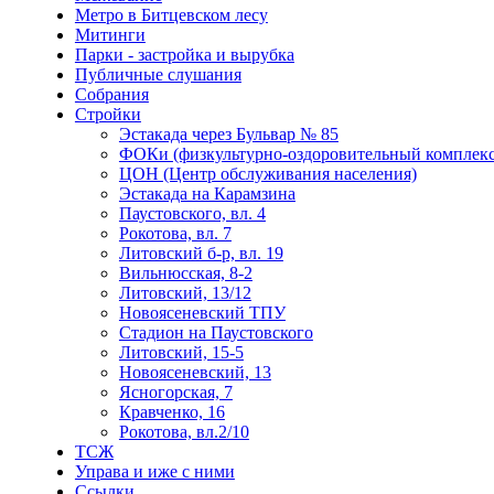
Метро в Битцевском лесу
Митинги
Парки - застройка и вырубка
Публичные слушания
Собрания
Стройки
Эстакада через Бульвар № 85
ФОКи (физкультурно-оздоровительный комплекс
ЦОН (Центр обслуживания населения)
Эстакада на Карамзина
Паустовского, вл. 4
Рокотова, вл. 7
Литовский б-р, вл. 19
Вильнюсская, 8-2
Литовский, 13/12
Новоясеневский ТПУ
Стадион на Паустовского
Литовский, 15-5
Новоясеневский, 13
Ясногорская, 7
Кравченко, 16
Рокотова, вл.2/10
ТСЖ
Управа и иже с ними
Ссылки