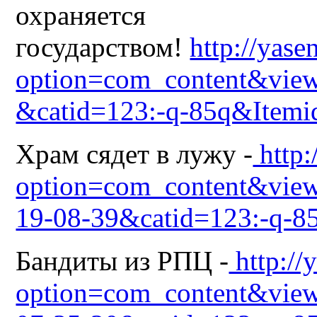
охраняется
государством!
http://yase
option=com_content&view
&catid=123:-q-85q&Itemi
Храм сядет в лужу -
http:
option=com_content&view
19-08-39&catid=123:-q-8
Бандиты из РПЦ -
http://
option=com_content&view