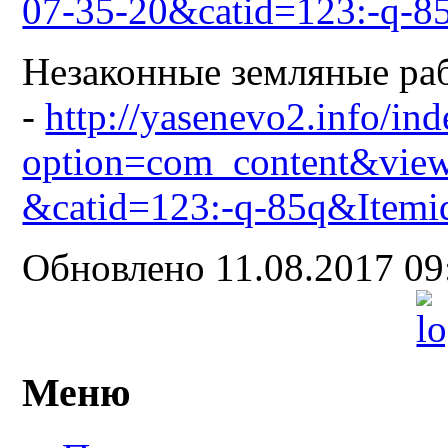
07-35-20&catid=123:-q-8
Незаконные земляные ра
-
http://yasenevo2.info/in
option=com_content&view
&catid=123:-q-85q&Itemi
Обновлено 11.08.2017 0
Меню