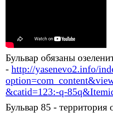
Бульвар обязаны озелени
-
http://yasenevo2.info/in
option=com_content&view
&catid=123:-q-85q&Itemi
Бульвар 85 - территория