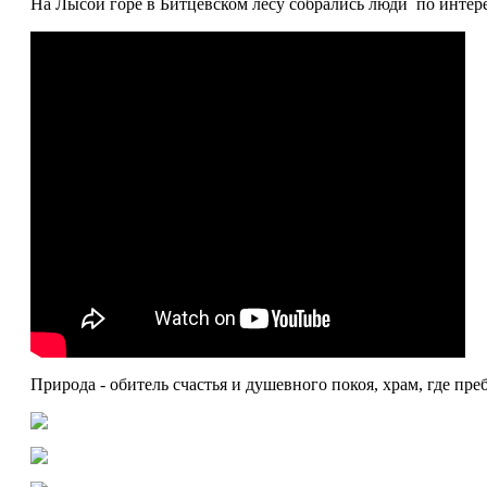
На Лысой горе в Битцевском лесу собрались люди по интер
Природа - обитель счастья и душевного покоя, храм, где п