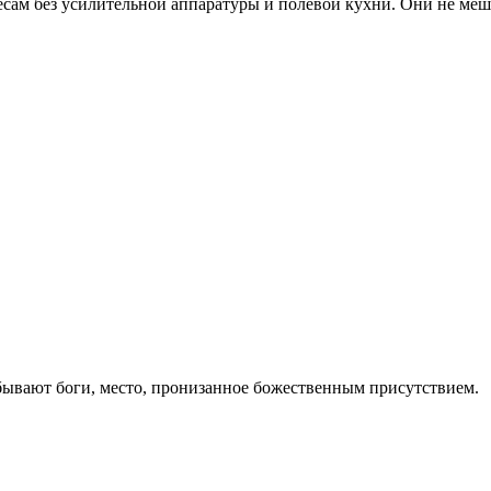
есам без усилительной аппаратуры и полевой кухни. Они не меш
ребывают боги, место, пронизанное божественным присутствием.