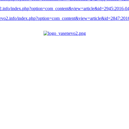
vo2.info/index.php?option=com_content&view=article&id=2945:2016-
enevo2.info/index.php?option=com_content&view=article&id=2847:20