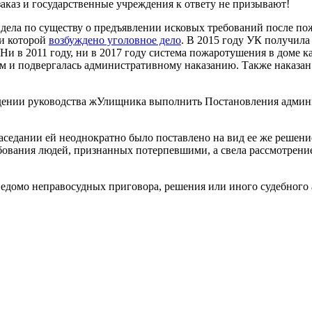
каз и государственные учреждения к ответу не призывают!
о дела по существу о предъявлении исковых требований после 
и которой
возбуждено уголовное дело
. В 2015 году УК получила
и в 2011 году, ни в 2017 году система пожаротушения в доме как 
м и подвергалась административному наказанию. Также наказан
ждении руководства жУлищника выполнить Постановления адми
в заседании ей неоднократно было поставлено на вид ее же решени
ебования людей, признанных потерпевшими, а свела рассмотрение
домо неправосудных приговора, решения или иного судебного а