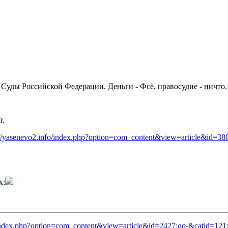
Суды Российской Федерации. Деньги - Фсё, правосудие - ничто.
т.
://yasenevo2.info/index.php?option=com_content&view=article&id=3
х:
o/index.php?option=com_content&view=article&id=2427:qq-&catid=12