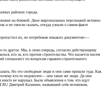
разных районах города.
похожие на бомжей. Двое маргинальных персонажей активно
ак и не смогли сказать, откуда узнали о самом факте
 пропустил их, не потребовав никаких документов»—
о-то другое. Мы, в свою очередь, согласно действующему
ться, кто за, кто против строительства. Что касается писем
щий специалист по вопросам гаражно-строительного
казать. Но это свободные люди и они сами пришли туда. Как
, почему кто-то недоволен— они такие же люди. Да они
 никто не нарушал. Были объявления о том, что идут
ZT.RU Дмитрий Калинин, назвавший себя человеком,