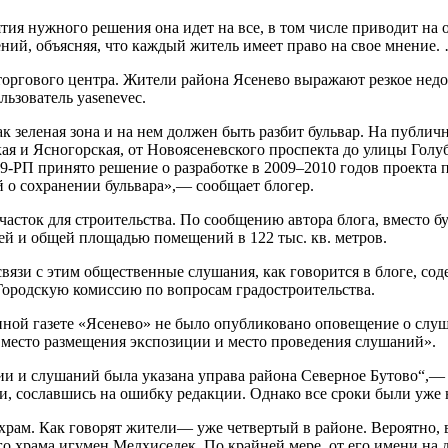
тия нужного решения она идет на все, в том числе приводит на
ний, объясняя, что каждый житель имеет право на свое мнение.
торгового центра. Жители района Ясенево выражают резкое недо
льзователь yasenevec.
к зеленая зона и на нем должен быть разбит бульвар. На публи
я и Ясногорская, от Новоясеневского проспекта до улицы Голу
9-РП принято решение о разработке в 2009–2010 годов проекта
 о сохранении бульвара»,— сообщает блогер.
часток для строительства. По сообщению автора блога, вместо бу
ей и общей площадью помещений в 122 тыс. кв. метров.
 связи с этим общественные слушания, как говорится в блоге, с
Городскую комиссию по вопросам градостроительства.
онной газете «Ясенево» не было опубликовано оповещение о сл
 место размещения экспозиции и место проведения слушаний».
зиции и слушаний была указана управа района Северное Бутово“
и, сославшись на ошибку редакции. Однако все сроки были уже
храм. Как говорят жители— уже четвертый в районе. Вероятно, в
 храма игумен Мелхиседек. По крайней мере, от его имени на 