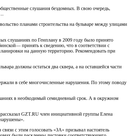
 общественные слушания бездомных. В свою очередь,
 …
вольство планами строительства на бульваре между улицами
чных слушаниях по Генплану в 2009 году было принято
бинской— принять к сведению, что в соответствии с
 планировки на данную территорию. Рекомендовать при
львара должны остаться два сквера, а на оставшейся части
одержали в себе многочисленные нарушения. По этому поводу
ушаниях в необходимый семидневный срок. А в окружном
,— рассказал GZT.RU член инициативной группы Елена
 нарушены».
 связи с этим голосовать «ЗА» призывал настоятель
домах были расклеены листовки соответствующего