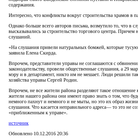
содержания.
Интересно, что конфликты вокруг строительства храмов в па
Однако больше всего авторов письма, возмутило то, что в
высказывались за строительство торгового центра. Причем на
слушаний.
«На слушания привели натуральных бомжей, которые тусуют
заявила Елена Скирда.
Впрочем, представители управы не соглашаются с обвинениям
законодательству, провели общественные слушания, а 29 март
мэру и в департамент, никто им не мешает. Люди решили т
хозяйства управы Сергей Родин.
Впрочем, не все жители района разделяют такое отношение 
жители нашего района они имеют право знать о том, что буд
немного пахнут и немного и не мыты, но это их образ жизн
слушания. Что касается неправильного адреса— то это не 
«приближенным к управе».
источник
Обновлено 10.12.2016 20:36