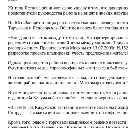
Жители Ясенева обвиняют свою управу в том, что для приня
представители руководства района не видят никаких наруше
На Юго-Западе столицы разгорается скандал с возведением 
Тарусская и Ясногорская. Об этом в своем блоге сообщил по
«Уже давно участок между этими улицами зарезервирован ка
решение: сохранение парковой зоны между улицами Тарусска
распоряжением Правительства Москвы от 13.07.2009г. №152
разработке проекта планировки учесть предложения жителей
Однако руководство района вернулось к идее использовать у
будут построены два торгово-офисных комплекса в 6–8 этаж
Но главная проблема заключается в том, что проведенные в
жители района написали письмо в «Москомархитектуру» и 
В этом письме авторы обращали внимание на то, что в рай
издании «За Калужской заставой»— «недостоверно указаны
«В газете „За Калужской заставой в качестве места экспо
Скирда.— Позже газета дала опровержение этой информаци
Кроме того, рядом с торговым комплексом решено возвести 
подворья Свято-Введенской Оптиной пустыни и Покровского