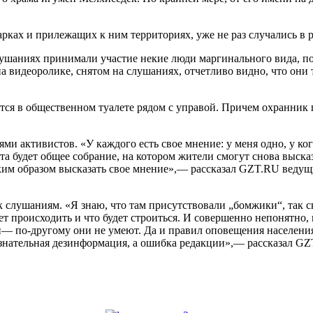
рках и прилежащих к ним территориях, уже не раз случались в 
 слушаниях принимали участие некие люди маргинального вида, 
 видеоролике, снятом на слушаниях, отчетливо видно, что они т
ся в общественном туалете рядом с управой. Причем охранник
и активистов. «У каждого есть свое мнение: у меня одно, у ког
а будет общее собрание, на котором жители смогут снова высказа
аким образом высказать свое мнение»,— рассказал GZT.RU веду
к слушаниям. «Я знаю, что там присутствовали „бомжики“, так с
ет происходить и что будет строиться. И совершенно непонятно
и— по-другому они не умеют. Да и правил оповещения населения
сознательная дезинформация, а ошибка редакции»,— рассказал G