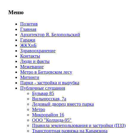
Меню
Позитив
Главная
Архитектор Я. Белопольский
Гаражи
ЖКХиБ
Здравоохранение
Контакты
Люди и факты
Межевание
Метро в Битцевском лесу
Митинги
Парки - застройка и вырубка
Публичные слушания
Бульвар 85
Вильнюсская, 7а
Ледовый дворец вместо парка
Метро
Микрорайон 16
ООО "Колхида-95"
Правила землепользования и застройки (ПЗЗ)
Транспортная развязка на Карамзина