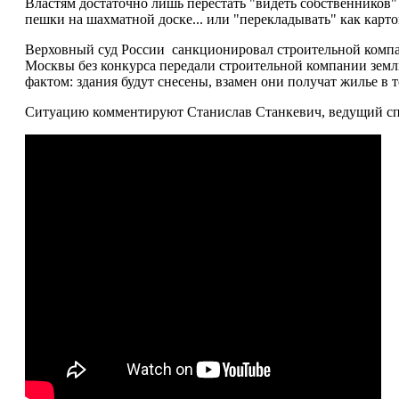
Властям достаточно лишь перестать "видеть собственников" 
пешки на шахматной доске... или "перекладывать" как картош
Верховный суд России санкционировал строительной компан
Москвы без конкурса передали строительной компании зем
фактом: здания будут снесены, взамен они получат жилье в
Ситуацию комментируют Станислав Станкевич, ведущий спе