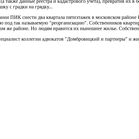
(а также данные реестра и кадастрового учета), превратив их в 
ку с градки на грядку...
ии ПИК снести два квартала пятиэтажек в московском районе К
лю под так называемую "реорганизацию". Собственников кварти
 том же районе. Но людям нравится их нынешнее жилье. Собстве
циалист коллегии адвокатов "Домбровицкий и партнеры" и жи