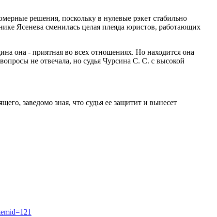
омерные решения, поскольку в нулевые рэкет стабильно
щнике Ясенева сменилась целая плеяда юристов, работающих
а она - приятная во всех отношениях. Но находится она
опросы не отвечала, но судья Чурсина С. С. с высокой
щего, заведомо зная, что судья ее защитит и вынесет
Itemid=121