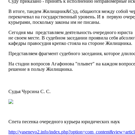
Суду приказано - принять к исполнению неправомерные иски
В итоге, тандем Жилищник&Суд, общаются между собой чере
перекочевал на государственный уровень. И в первую очере
курьерами, поскольку законы им не писаны.
Сегодня мы представляем деятельность очередного юриста
не своем месте. В судебном заседании проявила себя абсолю
кафедры правосудия крепко стояла на стороне Жилищника.
Представляем фрагмент судебного заседания, которое длилос
На стадии вопросов Агафонова "плывет" на каждом вопросе, 
решение в пользу Жилищника.
Судья Чурсина С. С.
Спета песенка очередного курьера юридических наук
http://yasenevo2.info/index.php?option=com_content&view=art