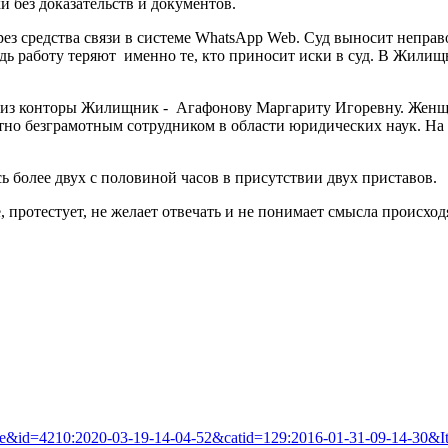
 без доказательств и документов.
з средства связи в системе WhatsApp Web. Суд выносит неправ
дь работу теряют именно те, кто приносит иски в суд. В Жили
 из конторы Жилищник - Агафонову Маргариту Игоревну. Женщин
тно безграмотным сотрудником в области юридических наук. На в
ь более двух с половиной часов в присутствии двух приставов.
протестует, не желает отвечать и не понимает смысла происходя
icle&id=4210:2020-03-19-14-04-52&catid=129:2016-01-31-09-14-30&