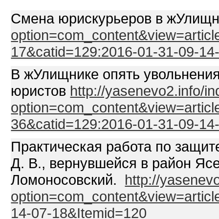
Смена юрискурьеров в жУлищ
option=com_content&view=articl
17&catid=129:2016-01-31-09-14
В жУлищнике опять увольнени
юристов
http://yasenevo2.info/i
option=com_content&view=articl
36&catid=129:2016-01-31-09-14
Практическая работа по защите
Д. В., вернувшейся в район Яс
Ломоносовский.
http://yasenev
option=com_content&view=articl
14-07-18&Itemid=120