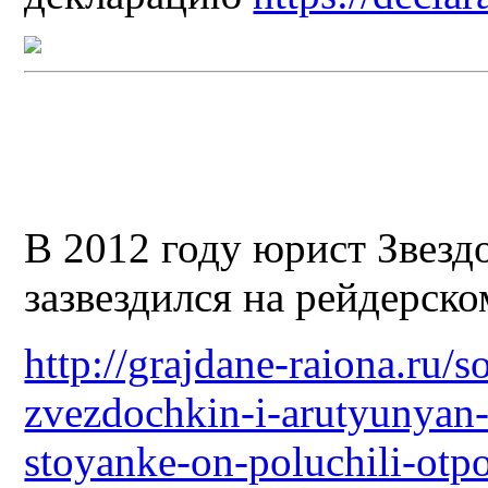
В 2012 году юрист Звезд
зазвездился на рейдерско
http://grajdane-raiona.ru/s
zvezdochkin-i-arutyunyan-p
stoyanke-on-poluchili-otpo