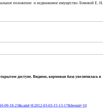
териальное положение и недвижимое имущество Ломовой Е. Н.
 открытом доступе. Видимо, кормовая база увеличилась в
9-10-09-18-23&catid=8:2012-03-03-15-13-17&Itemid=10