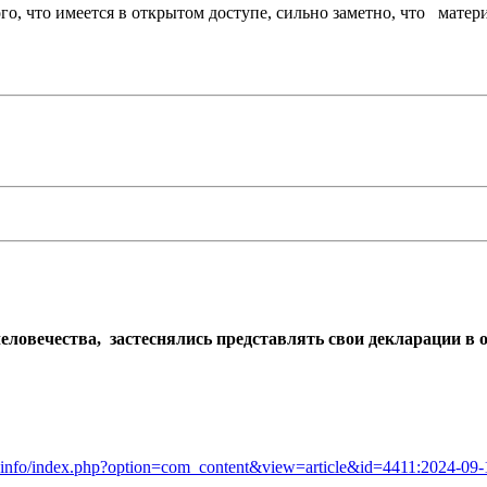
ого, что имеется в открытом доступе, сильно заметно, что ма
человечества, застеснялись представлять свои декларации в
2.info/index.php?option=com_content&view=article&id=4411:2024-0