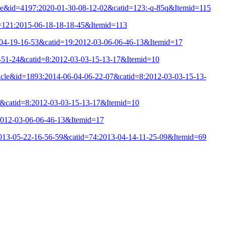
icle&id=4197:2020-01-30-08-12-02&catid=123:-q-85q&Itemid=115
d=121:2015-06-18-18-18-45&Itemid=113
8-04-19-16-53&catid=19:2012-03-06-06-46-13&Itemid=17
2-51-24&catid=8:2012-03-03-15-13-17&Itemid=10
ticle&id=1893:2014-06-04-06-22-07&catid=8:2012-03-03-15-13-
44&catid=8:2012-03-03-15-13-17&Itemid=10
:2012-03-06-06-46-13&Itemid=17
:2013-05-22-16-56-59&catid=74:2013-04-14-11-25-09&Itemid=69