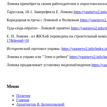
Ломова пренебрегла своим работодателем и опростоволоси
Тарусская, 18-1. Зампрефекта Е. Ломова
https://yasenevo2.in
Коридорная встреча с Ломовой и Волковым
https://yasenevo
Туда-сюда-обратно - Ломовой приятно
https://yasenevo2.inf
Е. Н. Ломова - из ЖКХиБ переведена на строительный комп
17&Itemid=10
Исторический протокол управы.
https://yasenevo2.info/inde
Ломова в управе или "Элен и ребята"
https://yasenevo2.info
Ломова продавливает установку видеонаблюдения
https://y
Меню
Позитив
Главная
Архитектор Я. Белопольский