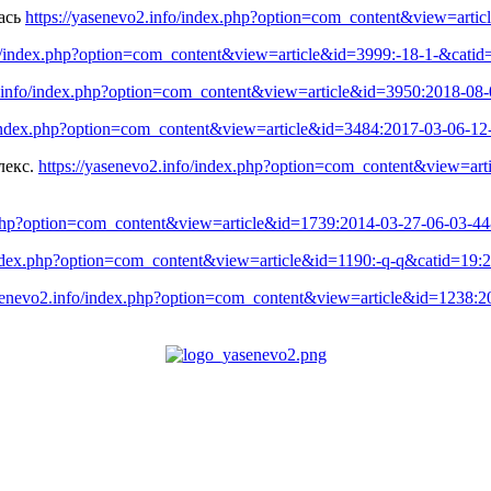
лась
https://yasenevo2.info/index.php?option=com_content&view=art
fo/index.php?option=com_content&view=article&id=3999:-18-1-&cati
2.info/index.php?option=com_content&view=article&id=3950:2018-0
o/index.php?option=com_content&view=article&id=3484:2017-03-06-1
лекс.
https://yasenevo2.info/index.php?option=com_content&view=ar
x.php?option=com_content&view=article&id=1739:2014-03-27-06-03-
/index.php?option=com_content&view=article&id=1190:-q-q&catid=19
asenevo2.info/index.php?option=com_content&view=article&id=1238