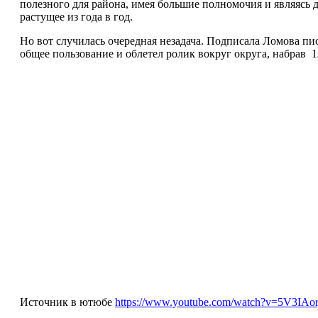
полезного для района, имея большие полномочия и являясь 
растущее из года в год.
Но вот случилась очередная незадача. Подписала Ломова пись
общее пользование и облетел ролик вокруг округа, набрав
1
Источник в ютюбе
https://www.youtube.com/watch?v=5V3IAor