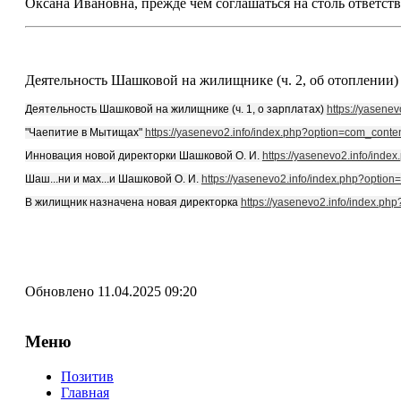
Оксана Ивановна, прежде чем соглашаться на столь ответств
Деятельность Шашковой на жилищнике (ч. 2, об отоплении
Деятельность Шашковой на жилищнике (ч. 1, о зарплатах)
https://yasene
"Чаепитие в Мытищах"
https://yasenevo2.info/index.php?option=com_cont
Инновация новой директорки Шашковой О. И.
https://yasenevo2.info/ind
Шаш...ни и мах...и Шашковой О. И.
https://yasenevo2.info/index.php?opti
В жилищник назначена новая директорка
https://yasenevo2.info/index.p
Обновлено 11.04.2025 09:20
Меню
Позитив
Главная