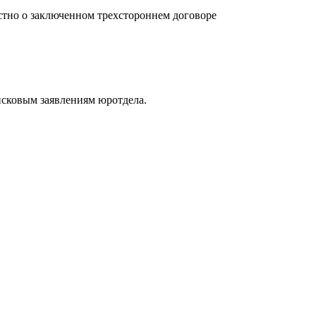
естно о заключенном трехстороннем договоре
 исковым заявлениям юротдела.