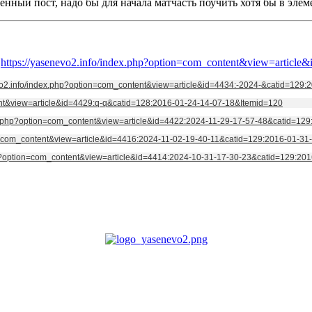
енный пост, надо бы для начала матчасть поучить хотя бы в эле
)
https://yasenevo2.info/index.php?option=com_content&view=articl
vo2.info/index.php?option=com_content&view=article&id=4434:-2024-&catid=129
ent&view=article&id=4429:q-q&catid=128:2016-01-24-14-07-18&Itemid=120
ex.php?option=com_content&view=article&id=4422:2024-11-29-17-57-48&catid=12
on=com_content&view=article&id=4416:2024-11-02-19-40-11&catid=129:2016-01-3
hp?option=com_content&view=article&id=4414:2024-10-31-17-30-23&catid=129:20