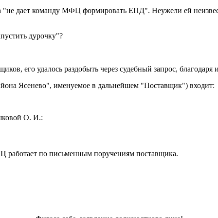
 она "не дает команду МФЦ формировать ЕПД". Неужели ей неизв
апустить дурочку"?
щиков, его удалось раздобыть через судебный запрос, благодаря
йона Ясенево", именуемое в дальнейшем "Поставщик") входит:
ковой О. И.:
МФЦ работает по письменным поручениям поставщика.