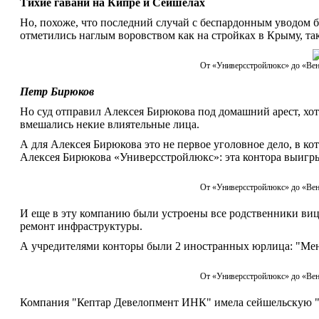
Тихие гавани на Кипре и Сейшелах
Но, похоже, что последний случай с беспардонным уводом
отметились наглым воровством как на стройках в Крыму, та
От «Универсстройлюкс» до «Вен
Петр Бирюков
Но суд отправил Алексея Бирюкова под домашний арест, хот
вмешались некие влиятельные лица.
А для Алексея Бирюкова это не первое уголовное дело, в к
Алексея Бирюкова «Универсстройлюкс»: эта контора выигр
От «Универсстройлюкс» до «Вен
И еще в эту компанию были устроены все родственники виц
ремонт инфраструктуры.
А учредителями конторы были 2 иностранных юрлица: "Ме
От «Универсстройлюкс» до «Вен
Компания "Кептар Девелопмент ИНК" имела сейшельскую 