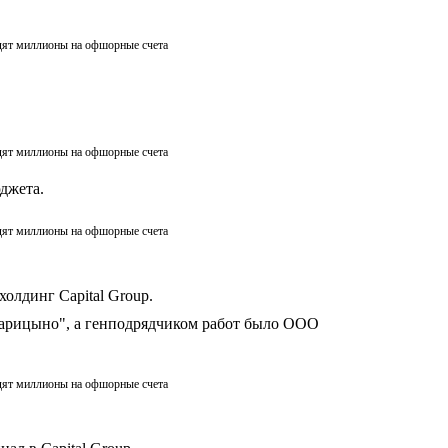
дят миллионы на офшорные счета
дят миллионы на офшорные счета
джета.
дят миллионы на офшорные счета
олдинг Capital Group.
"Царицыно", а генподрядчиком работ было ООО
дят миллионы на офшорные счета