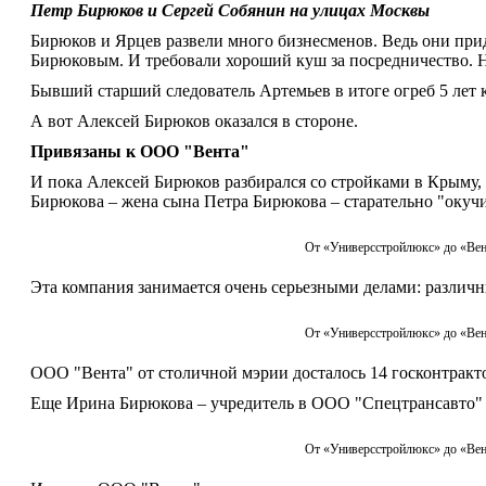
Петр Бирюков и Сергей Собянин на улицах Москвы
Бирюков и Ярцев развели много бизнесменов. Ведь они при
Бирюковым. И требовали хороший куш за посредничество. Н
Бывший старший следователь Артемьев в итоге огреб 5 лет 
А вот Алексей Бирюков оказался в стороне.
Привязаны к ООО "Вента"
И пока Алексей Бирюков разбирался со стройками в Крыму,
Бирюкова ‒ жена сына Петра Бирюкова – старательно "окуч
От «Универсстройлюкс» до «Вен
Эта компания занимается очень серьезными делами: различн
От «Универсстройлюкс» до «Вен
ООО "Вента" от столичной мэрии досталось 14 госконтракто
Еще Ирина Бирюкова ‒ учредитель в ООО "Спецтрансавто"
От «Универсстройлюкс» до «Вен