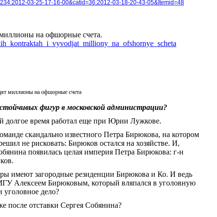
id=234:2012-03-25-17-16-00&catid=36:2012-03-18-20-43-05&Itemid=48
 миллионы на офшорные счета.
kih_kontraktah_i_vyvodjat_milliony_na_ofshornye_scheta
дят миллионы на офшорные счета
 устойчивых фигур в московской администрации?
ый долгое время работал еще при Юрии Лужкове.
 команде скандально известного Петра Бирюкова, на котором
решил не рисковать: Бирюков остался на хозяйстве. И,
обянина появилась целая империя Петра Бирюкова: г-н
ков.
ры имеют загородные резиденции Бирюкова и Ко. И ведь
 МГУ Алексеем Бирюковым, который вляпался в уголовную
и уголовное дело?
же после отставки Сергея Собянина?