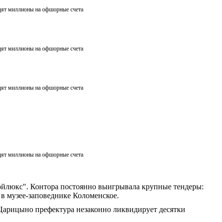
дят миллионы на офшорные счета
дят миллионы на офшорные счета
дят миллионы на офшорные счета
дят миллионы на офшорные счета
ойлюкс". Контора постоянно выигрывала крупные тендеры:
в музее-заповеднике Коломенское.
 Царицыно префектура незаконно ликвидирует десятки