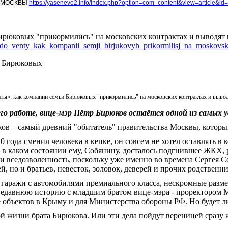
А МОСКВЫ
https://yasenevo2.info/index.php?option=com_content&view=article&
ирюковых "прикормились" на московских контрактах и выводят
ks_do_venty_kak_kompanii_semji_birjukovyh_prikormilisj_na_moskovs
ты»: как компании семьи Бирюковых "прикормились" на московских контрактах и выво
его работе, вице-мэр Пётр Бирюков остаётся одной из самых
ков – самый древний "обитатель" правительства Москвы, котор
0 года сменил человека в кепке, он совсем не хотел оставлять в
л, в каком состоянии ему, Собянину, досталось подгнившее ЖКХ, 
и вседозволенность, поскольку уже именно во времена Сергея С
, но и братьев, невесток, золовок, деверей и прочих родственни
гаражи с автомобилями премиального класса, нескромные разме
 недавнюю историю с младшим братом вице-мэра - проректором
объектов в Крыму и для Министерства обороны РФ. Но будет л
й жизни брата Бирюкова. Или эти дела пойдут вереницей сразу 