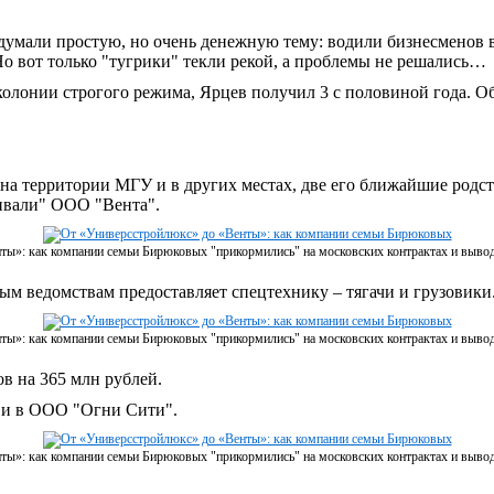
думали простую, но очень денежную тему: водили бизнесменов в
о вот только "тугрики" текли рекой, а проблемы не решались…
колонии строгого режима, Ярцев получил 3 с половиной года. О
 на территории МГУ и в других местах, две его ближайшие родс
ивали" ООО "Вента".
ты»: как компании семьи Бирюковых "прикормились" на московских контрактах и выво
ым ведомствам предоставляет спецтехнику – тягачи и грузовики
ты»: как компании семьи Бирюковых "прикормились" на московских контрактах и выво
в на 365 млн рублей.
 и в ООО "Огни Сити".
ты»: как компании семьи Бирюковых "прикормились" на московских контрактах и выво