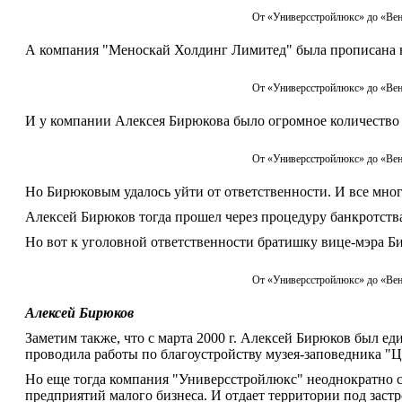
От «Универсстройлюкс» до «Вен
А компания "Меноскай Холдинг Лимитед" была прописана н
От «Универсстройлюкс» до «Вен
И у компании Алексея Бирюкова было огромное количество 
От «Универсстройлюкс» до «Вен
Но Бирюковым удалось уйти от ответственности. И все мн
Алексей Бирюков тогда прошел через процедуру банкротства
Но вот к уголовной ответственности братишку вице-мэра Би
От «Универсстройлюкс» до «Вен
Алексей Бирюков
Заметим также, что с марта 2000 г. Алексей Бирюков был 
проводила работы по благоустройству музея-заповедника "
Но еще тогда компания "Универсстройлюкс" неоднократно с
предприятий малого бизнеса. И отдает территории под зас