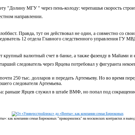
ту "Долину МГУ " через пень-колоду: черепашья скорость строит
естном направлении.
оббист. Правда, тут он действовал не один, а совместно со св
едователь 12 отдела Главного следственного управления ГУ МВД
ет крупный валютный счет в банке, а также фазенду в Майами и
тарший следователь через Ярцева потребовал у фигуранта некоег
очти 250 тыс. долларов и передать Артемьеву. Но во время пер
аршего следователя Артемьева.
а: раньше Ярцев служил в штабе ВМФ, но попал под сокращени
ты»: как компании семьи Бирюковых "прикормились" на московских контрактах и выво