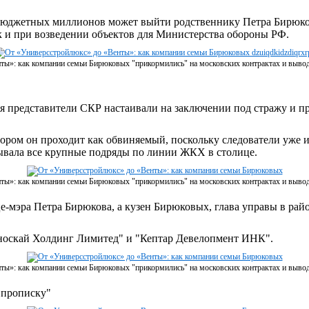
 бюджетных миллионов может выйти родственнику Петра Бирюк
к и при возведении объектов для Министерства обороны РФ.
ты»: как компании семьи Бирюковых "прикормились" на московских контрактах и выво
я представители СКР настаивали на заключении под стражу и п
отором он проходит как обвиняемый, поскольку следователи уже
ывала все крупные подряды по линии ЖКХ в столице.
ты»: как компании семьи Бирюковых "прикормились" на московских контрактах и выво
е-мэра Петра Бирюкова, а кузен Бирюковых, глава управы в рай
носкай Холдинг Лимитед" и "Кептар Девелопмент ИНК".
ты»: как компании семьи Бирюковых "прикормились" на московских контрактах и выво
"прописку"