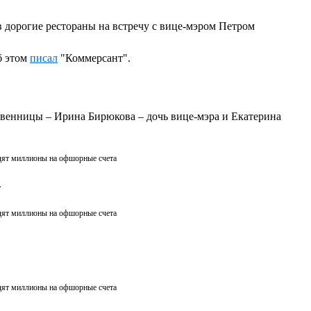
 дорогие рестораны на встречу с вице-мэром Петром
б этом
писал
"Коммерсант".
твенницы – Ирина Бирюкова ‒ дочь вице-мэра и Екатерина
дят миллионы на офшорные счета
.
дят миллионы на офшорные счета
дят миллионы на офшорные счета