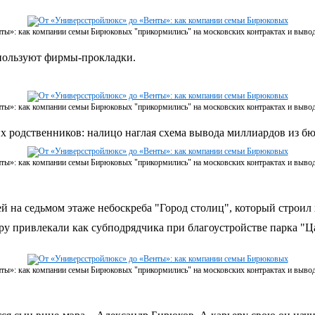
ты»: как компании семьи Бирюковых "прикормились" на московских контрактах и выво
спользуют фирмы-прокладки.
ты»: как компании семьи Бирюковых "прикормились" на московских контрактах и выво
х родственников: налицо наглая схема вывода миллиардов из бю
ты»: как компании семьи Бирюковых "прикормились" на московских контрактах и выво
на седьмом этаже небоскреба "Город столиц", который строил х
ору привлекали как субподрядчика при благоустройстве парка 
ты»: как компании семьи Бирюковых "прикормились" на московских контрактах и выво