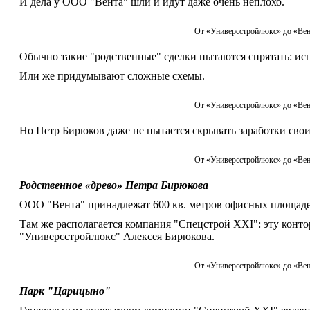
И дела у ООО "Вента" шли и идут даже очень неплохо.
От «Универсстройлюкс» до «Вен
Обычно такие "родственные" сделки пытаются спрятать: и
Или же придумывают сложные схемы.
От «Универсстройлюкс» до «Вен
Но Петр Бирюков даже не пытается скрывать заработки свои
От «Универсстройлюкс» до «Вен
Родственное «древо» Петра Бирюкова
ООО "Вента" принадлежат 600 кв. метров офисных площадей 
Там же располагается компания "Спецстрой XXI": эту конт
"Универсстройлюкс" Алексея Бирюкова.
От «Универсстройлюкс» до «Вен
Парк "Царицыно"