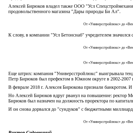
Алексей Бирюков владел также ООО "Усл Спецстроймеханиза
продовольственного магазина "Дары природы Би Ал".
От «Универсстройлюкс» до «Вен
К слову, в компании "Усл Бетонснаб" учредителем значился
От «Универсстройлюкс» до «Вен
От «Универсстройлюкс» до «Вен
Еще штрих: компания "Универсстройлюкс" выигрывала тенде
Петр Бирюков был префектом в Южном округе в 2002-2007 
В феврале 2018 г. Алексея Бирюкова признали банкротом. И
Но Алексей Бирюков вдруг рванул на повышение: ректор Мо
Бирюков был назначен на должность проректора по капиталь
И он снова дорвался до "сундуков" с бюджетными миллиард
От «Универсстройлюкс» до «Вен
Виктор Садовничий