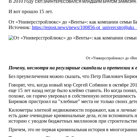
В 2010 году
СКП ЗАИНТЕРЕСОВАЛСЯ МЛАДШИМ БРАТОМ ЗАММЭР
И вот прошло 15 лет.
От «Универсстройлюкс» до «Венты»: как компании семьи Б
Источник:
https://repost.news/news/100856-ot_univercstrojlju
От «Универсстройлюкс» до «Вен
Почему, несмотря на регулярные скандалы и претензии к 
Без преувеличения можно сказать, что Петр Павлович Бирю
Говорят, что, когда новый мэр Сергей Собянин в октябре 201
еще 15 лет назад негде было клеймо ставить. Но когда поня
похоже, он горячо уверовал в собственную непогрешимость 
Бирюков пристроил на "хлебные" места не только своих детей
Километры элитной недвижимости поражают, как и личные 
есть даже очевидные криминальные дела, если вспоминать
историю с уводом бюджетных миллионов при строительстве 
Причем, это не первая криминальная история в многогранно