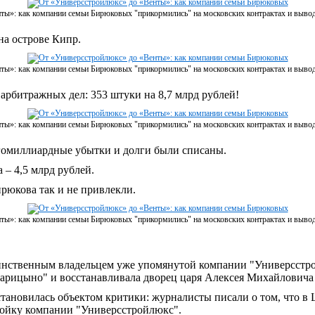
ты»: как компании семьи Бирюковых "прикормились" на московских контрактах и выво
а острове Кипр.
ты»: как компании семьи Бирюковых "прикормились" на московских контрактах и выво
арбитражных дел: 353 штуки на 8,7 млрд рублей!
ты»: как компании семьи Бирюковых "прикормились" на московских контрактах и выво
огомиллиардные убытки и долги были списаны.
 ‒ 4,5 млрд рублей.
рюкова так и не привлекли.
ты»: как компании семьи Бирюковых "прикормились" на московских контрактах и выво
единственным владельцем уже упомянутой компании "Универсстр
Царицыно" и восстанавливала дворец царя Алексея Михайловича 
тановилась объектом критики: журналисты писали о том, что в
тройку компании "Универсстройлюкс".