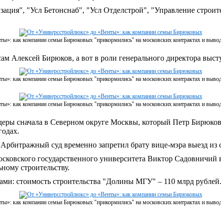
ция", "Усл Бетонснаб", "Усл Отделстрой", "Управление строите
ты»: как компании семьи Бирюковых "прикормились" на московских контрактах и выво
 сам Алексей Бирюков, а вот в роли генерального директора вы
ты»: как компании семьи Бирюковых "прикормились" на московских контрактах и выво
ты»: как компании семьи Бирюковых "прикормились" на московских контрактах и выво
ры сначала в Северном округе Москвы, который Петр Бирюков в
годах.
 Арбитражный суд временно запретил брату вице-мэра выезд из
сковского государственного университета Виктор Садовничий 
ному строительству.
ами: стоимость строительства "Долины МГУ" ‒ 110 млрд рублей
ты»: как компании семьи Бирюковых "прикормились" на московских контрактах и выво