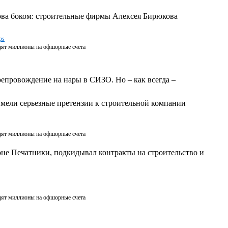
ова боком: строительные фирмы Алексея Бирюкова
дят миллионы на офшорные счета
репровождение на нары в СИЗО. Но ‒ как всегда ‒
 имели серьезные претензии к строительной компании
дят миллионы на офшорные счета
оне Печатники, подкидывал контракты на строительство и
дят миллионы на офшорные счета