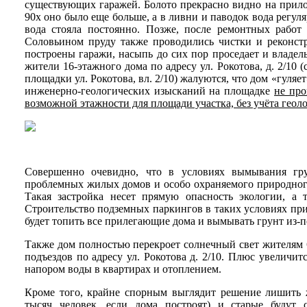
существующих гаражей. Болото прекрасно видно на прилож
90х оно было еще больше, а в ливни и паводок вода регул
вода стояла постоянно. Позже, после ремонтных работ
Соловьином пруду также проводились чистки и реконстр
построены гаражи, насыпь до сих пор проседает и владе
жители 16-этажного дома по адресу ул. Рокотова, д. 2/10 
площадки ул. Рокотова, вл. 2/10) жалуются, что дом «гуля
инженерно-геологических изысканий на площадке
не про
возможной этажности для площади участка, без учёта гео
Совершенно очевидно, что в условиях вымывания гру
проблемных жилых домов и особо охраняемого природного
Такая застройка несет прямую опасность экологии, а
Строительство подземных паркингов в таких условиях при
будет топить все прилегающие дома и вымывать грунт из-
Также дом полностью перекроет солнечный свет жителям 6 и
подъездов по адресу ул. Рокотова д. 2/10. Плюс увеличи
напором воды в квартирах и отоплением.
Кроме того, крайне спорным выглядит решение лишить 
тысяч человек, если дома построят) и старые будут