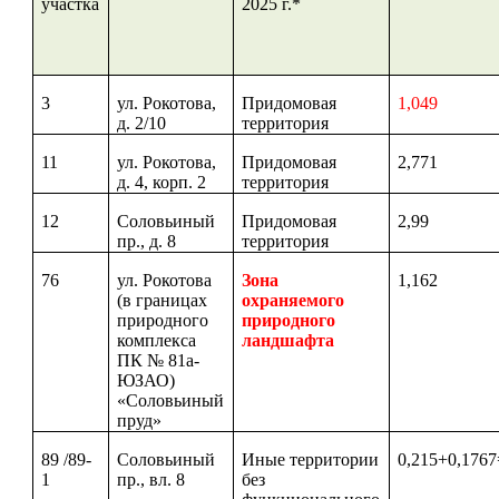
участка
2025 г.*
3
ул. Рокотова,
Придомовая
1,049
д. 2/10
территория
11
ул. Рокотова,
Придомовая
2,771
д. 4, корп. 2
территория
12
Соловьиный
Придомовая
2,99
пр., д. 8
территория
76
ул. Рокотова
Зона
1,162
(в границах
охраняемого
природного
природного
комплекса
ландшафта
ПК № 81a-
ЮЗАО)
«Соловьиный
пруд»
89 /89-
Соловьиный
Иные территории
0,215+0,1767
1
пр., вл. 8
без