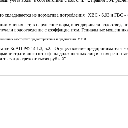
 учета воды, в соответствии с абз. 6, п. 42 правил 354, расче
Что складывается из норматива потребления ХВС - 6,93 и ГВС - 4
ении многих лет, в нарушение норм, впендюривали водоотведен
учали водоотведение с коэффициентом. Гениальные мошенник
жилищник саботирует предостережения и предписания МЖИ.
тье КоАП РФ 14.1.3, ч.2. "Осуществление предпринимательск
министративного штрафа на должностных лиц в размере от пят
и тысяч до трехсот тысяч рублей".