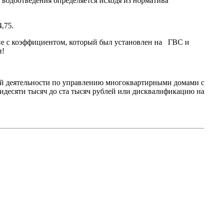
т водоотведения определяется исходя из норматива
,75.
ие с коэффициентом, который был установлен на ГВС и
и!
ой деятельности по управлению многоквартирными домами с
идесяти тысяч до ста тысяч рублей или дисквалификацию на