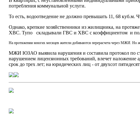
В квартирах, с неустановленными индивидуальными приборами
потребления коммунальной услуги.
То есть, водоотведение не должно превышать 11, 68 куб.м. 
Однако, крепкие хозяйственники из жилищника, на протяж
ХВС. Тупо складывали ГВС и ХВС с коэффициентом и пол
На протяжении многих месяцев жители добиваются перерасчета через МЖИ. Но 
МЖИ ЮЗАО выявила нарушения и составила протокол по ста
нарушением лицензионных требований, влечет наложение ад
срок до трех лет; на юридических лиц - от двухсот пятидесят