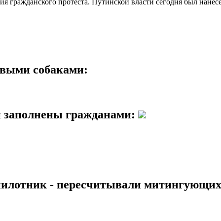
ция гражданского протеста. Путинской власти сегодня был нане
овыми собаками:
и заполнены гражданами:
спилотник - пересчитывали митингующих