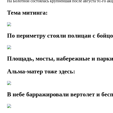
На Болотной состоялась крупнейшая после августа 91-го ак
Тема митинга:
По периметру стояли полицаи с бойц
Площадь, мосты, набережные и парк
Альма-матер тоже здесь:
В небе барражировали вертолет и бе