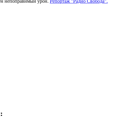
сен непоправимый урон.
Репортаж "Радио Свобода".
: