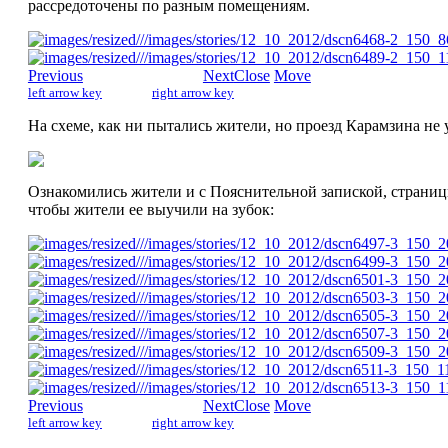
рассредоточены по разным помещениям.
Previous
Next
Close
Move
left arrow key
right arrow key
На схеме, как ни пытались жители, но проезд Карамзина не 
Ознакомились жители и с Пояснительной запиской, страниц
чтобы жители ее выучили на зубок:
Previous
Next
Close
Move
left arrow key
right arrow key