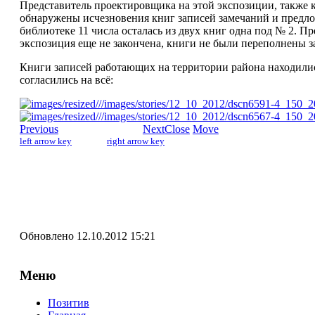
Представитель проектировщика на этой экспозиции, также ка
обнаружены исчезновения книг записей замечаний и предлож
библиотеке 11 числа осталась из двух книг одна под № 2. 
экспозиция еще не закончена, книги не были переполнены за
Книги записей работающих на территории района находилис
согласились на всё:
Previous
Next
Close
Move
left arrow key
right arrow key
Обновлено 12.10.2012 15:21
Меню
Позитив