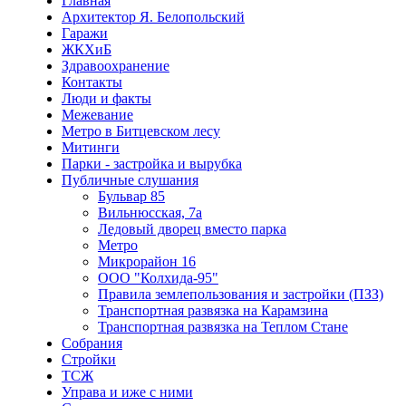
Главная
Архитектор Я. Белопольский
Гаражи
ЖКХиБ
Здравоохранение
Контакты
Люди и факты
Межевание
Метро в Битцевском лесу
Митинги
Парки - застройка и вырубка
Публичные слушания
Бульвар 85
Вильнюсская, 7а
Ледовый дворец вместо парка
Метро
Микрорайон 16
ООО "Колхида-95"
Правила землепользования и застройки (ПЗЗ)
Транспортная развязка на Карамзина
Транспортная развязка на Теплом Стане
Собрания
Стройки
ТСЖ
Управа и иже с ними